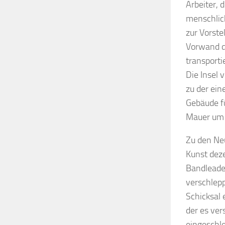
Arbeiter, 
menschlich
zur Vorste
Vorwand de
transporti
Die Insel 
zu der ein
Gebäude f
Mauer um 
Zu den Neu
Kunst deze
Bandleader
verschlepp
Schicksal 
der es ver
eingeschl