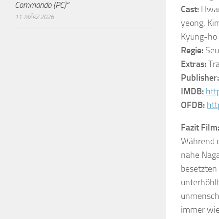
Commando (PC)“
Cast:
Hwang
11. MÄRZ 2026
yeong, Ki
Kyung-ho
Regie:
Seu
Extras:
Tra
Publisher:
IMDB:
htt
OFDB:
htt
Fazit Film
Während de
nahe Naga
besetzten 
unterhöhlt
unmenschl
immer wie