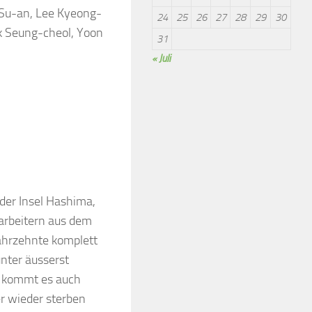
 Su-an, Lee Kyeong-
24
25
26
27
28
29
30
k Seung-cheol, Yoon
31
« Juli
der Insel Hashima,
arbeitern aus dem
Jahrzehnte komplett
nter äusserst
 kommt es auch
 wieder sterben