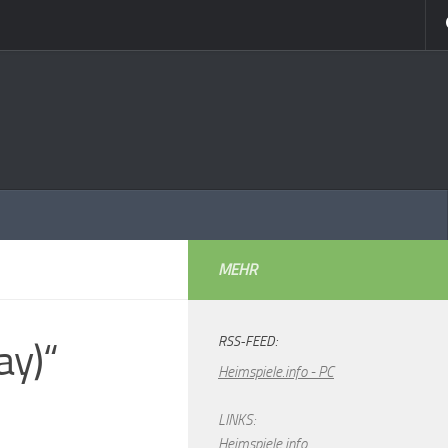
MEHR
RSS-FEED:
ay)“
Heimspiele.info - PC
LINKS:
Heimspiele.info