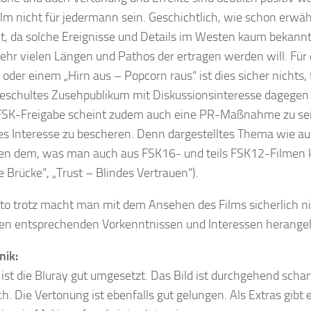
ilm nicht für jedermann sein. Geschichtlich, wie schon erwäh
t, da solche Ereignisse und Details im Westen kaum bekannt 
ehr vielen Längen und Pathos der ertragen werden will. Für
oder einem „Hirn aus – Popcorn raus“ ist dies sicher nichts, 
eschultes Zusehpublikum mit Diskussionsinteresse dagegen 
 FSK-Freigabe scheint zudem auch eine PR-Maßnahme zu se
es Interesse zu bescheren. Denn dargestelltes Thema wie au
en dem, was man auch aus FSK16- und teils FSK12-Filmen k
e Brücke“, „Trust – Blindes Vertrauen“).
to trotz macht man mit dem Ansehen des Films sicherlich n
en entsprechenden Vorkenntnissen und Interessen herange
nik:
ist die Bluray gut umgesetzt. Das Bild ist durchgehend schar
ch. Die Vertonung ist ebenfalls gut gelungen. Als Extras gibt e