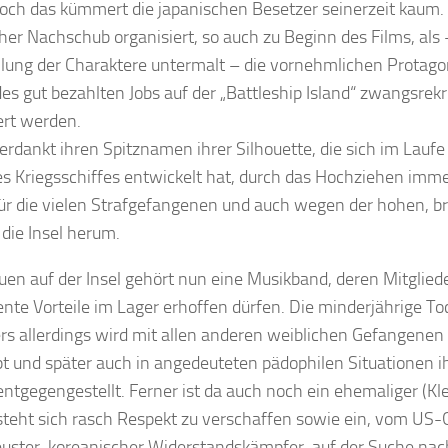
doch das kümmert die japanischen Besetzer seinerzeit kaum.
er Nachschub organisiert, so auch zu Beginn des Films, als
llung der Charaktere untermalt – die vornehmlichen Protag
s gut bezahlten Jobs auf der „Battleship Island“ zwangsrekru
ert werden.
verdankt ihren Spitznamen ihrer Silhouette, die sich im Lauf
es Kriegsschiffes entwickelt hat, durch das Hochziehen imme
ür die vielen Strafgefangenen und auch wegen der hohen,
die Insel herum.
en auf der Insel gehört nun eine Musikband, deren Mitgliede
nte Vorteile im Lager erhoffen dürfen. Die minderjährige To
s allerdings wird mit allen anderen weiblichen Gefangenen i
t und später auch in angedeuteten pädophilen Situationen 
entgegengestellt. Ferner ist da auch noch ein ehemaliger (Kl
steht sich rasch Respekt zu verschaffen sowie ein, vom US
euster, koreanischer Widerstandskämpfer, auf der Suche nac