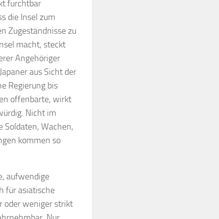
kt furchtbar
s die Insel zum
fen Zugeständnisse zu
nsel macht, steckt
erer Angehöriger
Japaner aus Sicht der
he Regierung bis
en offenbarte, wirkt
ürdig. Nicht im
e Soldaten, Wachen,
Längen kommen so
ne, aufwendige
h für asiatische
 oder weniger strikt
 wahrnehmbar. Nur