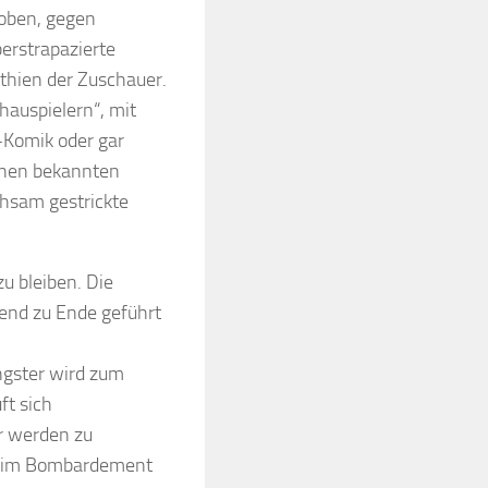
hoben, gegen
berstrapazierte
hien der Zuschauer.
hauspielern“, mit
-Komik oder gar
onen bekannten
ühsam gestrickte
u bleiben. Die
gend zu Ende geführt
ngster wird zum
ft sich
er werden zu
w. im Bombardement