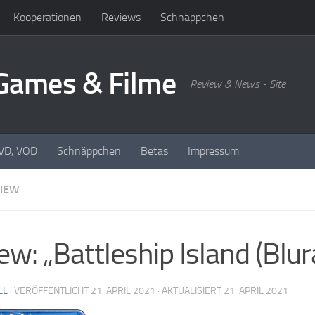
Kooperationen
Reviews
Schnäppchen
oGames & Filme
Review & News - Site
DVD, VOD
Schnäppchen
Betas
Impressum
IEW
ew: „Battleship Island (Blur
LL
· VERÖFFENTLICHT
21. APRIL 2021
· AKTUALISIERT
21. APRIL 2021