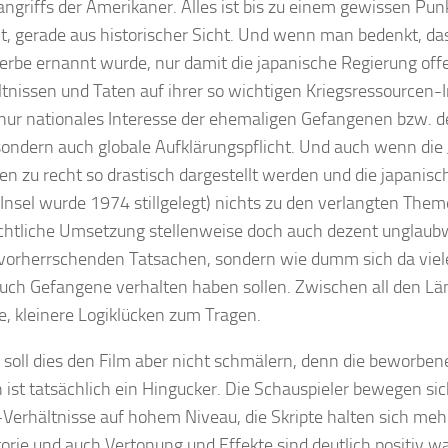
angriffs der Amerikaner. Alles ist bis zu einem gewissen Pun
t, gerade aus historischer Sicht. Und wenn man bedenkt, das
erbe ernannt wurde, nur damit die japanische Regierung of
tnissen und Taten auf ihrer so wichtigen Kriegsressourcen-I
 nur nationales Interesse der ehemaligen Gefangenen bzw. d
sondern auch globale Aufklärungspflicht. Und auch wenn die 
n zu recht so drastisch dargestellt werden und die japanisc
 Insel wurde 1974 stillgelegt) nichts zu den verlangten Them
ichtliche Umsetzung stellenweise doch auch dezent unglaubw
 vorherrschenden Tatsachen, sondern wie dumm sich da viel
auch Gefangene verhalten haben sollen. Zwischen all den 
e, kleinere Logiklücken zum Tragen.
soll dies den Film aber nicht schmälern, denn die beworbe
 ist tatsächlich ein Hingucker. Die Schauspieler bewegen sic
Verhältnisse auf hohem Niveau, die Skripte halten sich mehr
torie und auch Vertonung und Effekte sind deutlich positiv