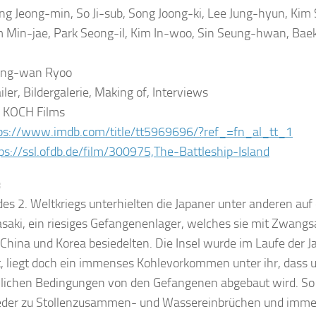
 Jeong-min, So Ji-sub, Song Joong-ki, Lee Jung-hyun, Kim
m Min-jae, Park Seong-il, Kim In-woo, Sin Seung-hwan, Bae
ng-wan Ryoo
iler, Bildergalerie, Making of, Interviews
KOCH Films
ps://www.imdb.com/title/tt5969696/?ref_=fn_al_tt_1
ps://ssl.ofdb.de/film/300975,The-Battleship-Island
:
s 2. Weltkriegs unterhielten die Japaner unter anderen auf 
saki, ein riesiges Gefangenenlager, welches sie mit Zwangs
China und Korea besiedelten. Die Insel wurde im Laufe der 
, liegt doch ein immenses Kohlevorkommen unter ihr, dass u
ichen Bedingungen von den Gefangenen abgebaut wird. So
der zu Stollenzusammen- und Wassereinbrüchen und immer