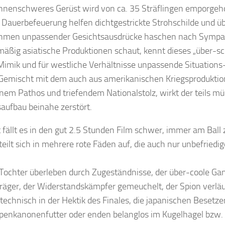
tonnenschweres Gerüst wird von ca. 35 Sträflingen emporge
e Dauerbefeuerung helfen dichtgestrickte Strohschilde und ü
men unpassender Gesichtsausdrücke haschen nach Sympat
äßig asiatische Produktionen schaut, kennt dieses „über-sc
Mimik und für westliche Verhältnisse unpassende Situations
. Gemischt mit dem auch aus amerikanischen Kriegsprodukti
nem Pathos und triefendem Nationalstolz, wirkt der teils m
aufbau beinahe zerstört.
fällt es in den gut 2.5 Stunden Film schwer, immer am Ball z
eilt sich in mehrere rote Fäden auf, die auch nur unbefriedi
 Tochter überleben durch Zugeständnisse, der über-coole Ga
äger, der Widerstandskämpfer gemeuchelt, der Spion verläu
echnisch in der Hektik des Finales, die japanischen Besetz
penkanonenfutter oder enden belanglos im Kugelhagel bz