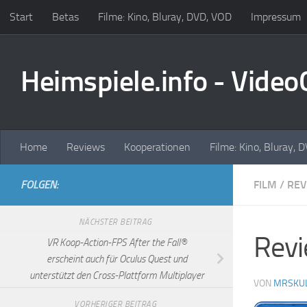
Start
Betas
Filme: Kino, Bluray, DVD, VOD
Impressum
Zum Inhalt springen
Heimspiele.info - Vide
Home
Reviews
Kooperationen
Filme: Kino, Bluray, 
FOLGEN:
FILM
/
REV
NÄCHSTER BEITRAG
Revi
VR Koop-Action-FPS After the Fall®
erscheint auch für Oculus Quest und
unterstützt den Cross-Plattform Multiplayer
VON
MRSKU
VORHERIGER BEITRAG