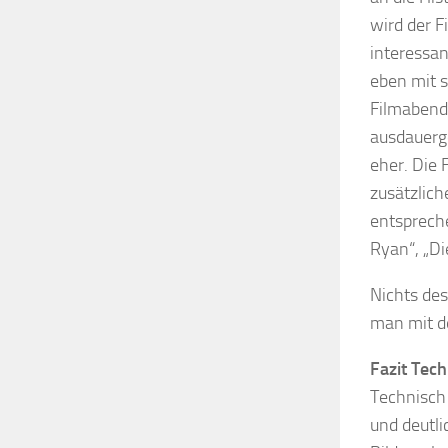
wird der F
interessan
eben mit s
Filmabend 
ausdauerg
eher. Die
zusätzlich
entsprech
Ryan“, „Di
Nichts des
man mit d
Fazit Tech
Technisch 
und deutli