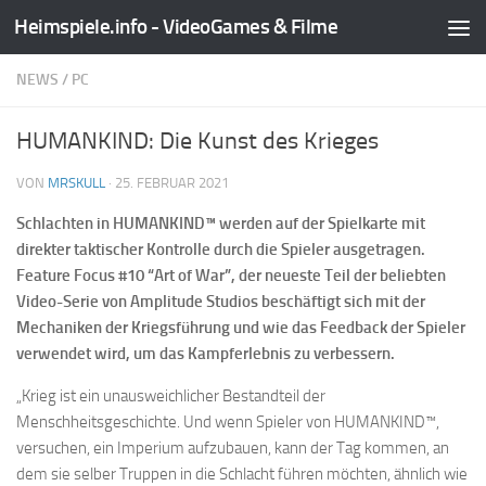
Heimspiele.info - VideoGames & Filme
Zum Inhalt springen
NEWS
/
PC
HUMANKIND: Die Kunst des Krieges
VON
MRSKULL
·
25. FEBRUAR 2021
Schlachten in HUMANKIND™ werden auf der Spielkarte mit
direkter taktischer Kontrolle durch die Spieler ausgetragen.
Feature Focus #10 “Art of War”, der neueste Teil der beliebten
Video-Serie von Amplitude Studios beschäftigt sich mit der
Mechaniken der Kriegsführung und wie das Feedback der Spieler
verwendet wird, um das Kampferlebnis zu verbessern.
„Krieg ist ein unausweichlicher Bestandteil der
Menschheitsgeschichte. Und wenn Spieler von HUMANKIND™,
versuchen, ein Imperium aufzubauen, kann der Tag kommen, an
dem sie selber Truppen in die Schlacht führen möchten, ähnlich wie