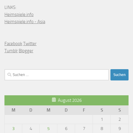
LINKS:
Heimspiele.info
Heimspiele.info - Asia
Facebook
Twitter
Tumblr
Blogger
Suchen
nach:
August 2026
M
D
M
D
F
S
S
1
2
3
4
5
6
7
8
9