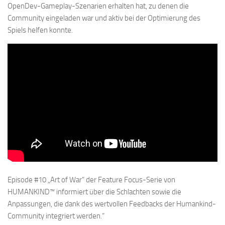
OpenDev-Gameplay-Szenarien erhalten hat, zu denen die
Community eingeladen war und aktiv bei der Optimierung des
Spiels helfen konnte.
Episode #10 „Art of War“ der Feature Focus-Serie von
HUMANKIND™ informiert über die Schlachten sowie die
Anpassungen, die dank des wertvollen Feedbacks der Humankind-
Community integriert werden.“