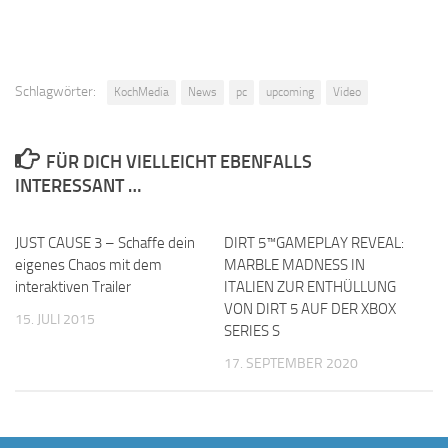
Schlagwörter:
KochMedia
News
pc
upcoming
Video
FÜR DICH VIELLEICHT EBENFALLS
INTERESSANT …
JUST CAUSE 3 – Schaffe dein
DIRT 5™GAMEPLAY REVEAL:
eigenes Chaos mit dem
MARBLE MADNESS IN
interaktiven Trailer
ITALIEN ZUR ENTHÜLLUNG
VON DIRT 5 AUF DER XBOX
15. JULI 2015
SERIES S
17. SEPTEMBER 2020