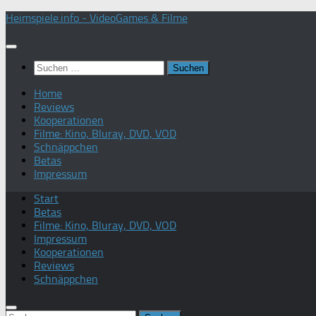
Zum
Heimspiele.info - VideoGames & Filme
Inhalt
springen
Suchen
nach:
Home
Reviews
Kooperationen
Filme: Kino, Bluray, DVD, VOD
Schnäppchen
Betas
Impressum
Start
Betas
Filme: Kino, Bluray, DVD, VOD
Impressum
Kooperationen
Reviews
Schnäppchen