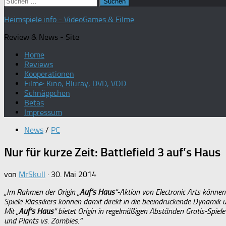
Suchen
nach:
Heimspiele.info - VideoGames & Filme
Review & News - Site
Home
Reviews
Kooperationen
Filme: Kino, Bluray, DVD, VOD
Schnäppchen
Betas
Impressum
News
/
PC
Nur für kurze Zeit: Battlefield 3 auf’s Haus
von
MrSkull
·
30. Mai 2014
„Im Rahmen der Origin „
Auf’s Haus
“-Aktion von Electronic Arts könne
Spiele-Klassikers können damit direkt in die beeindruckende Dynamik u
Mit „
Auf’s Haus
“ bietet Origin in regelmäßigen Abständen Gratis-Spiel
und Plants vs. Zombies.“