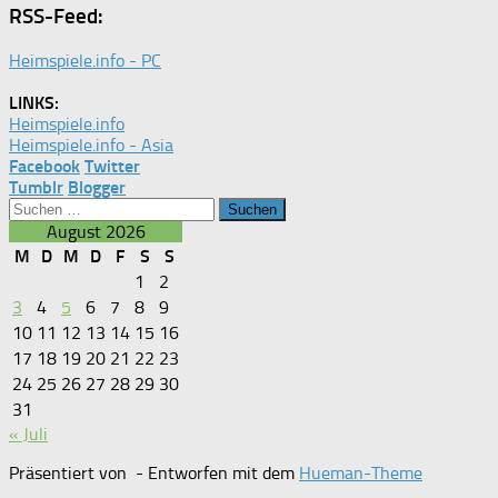
RSS-Feed:
Heimspiele.info - PC
LINKS:
Heimspiele.info
Heimspiele.info - Asia
Facebook
Twitter
Tumblr
Blogger
Suchen
nach:
August 2026
M
D
M
D
F
S
S
1
2
3
4
5
6
7
8
9
10
11
12
13
14
15
16
17
18
19
20
21
22
23
24
25
26
27
28
29
30
31
« Juli
Präsentiert von
- Entworfen mit dem
Hueman-Theme