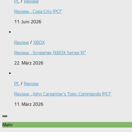
PC
/
Review
Review: „Copa City (PC)“
11. Juni 2026
Review
/
XBOX
Review: „Screamer (XBOX Series X)“
22. März 2026
PC
/
Review
Review: „John Carpenter’s Toxic Commando (PC)“
11. März 2026
Mehr