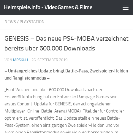
Heimspiele.info - VideoGames & Filme
Zum Inhalt springen
NEWS
/
PLAYSTATION
GENESIS – Das neue PS4-MOBA verzeichnet
bereits über 600.000 Downloads
VON
MRSKULL
·
26. SEPTEMBER 2019
– Umfangreiches Update bringt Battle-Pass, Zweispieler-Helden
und Ranglistenmodus –
„Fünf Wochen und über 600.000 Downloads nach der
Erstveröffentlichung hat der Entwickler Rampage Games sein
erstes Content-Update für GENESIS, den actiongeladenen
Multiplayer-Online-Battle-Arena (MOBA)-Titel, der für Controller
optimiert ist, veröffentlicht. Das Update stellt ein neues Battle-
Pass-System, einen einzigartigen Zweispieler-Helden und vor
allem einen Ranglistenmodus sowie viele Verbesserungen im