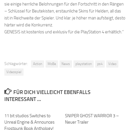
sie einige herrliche Belohnungen für den Fortschritt in den Rängen
– Schlüssel für Beutekisten, erstaunliche Skins für Helden, all das
ist in Reichweite der Spieler. Und klar: je höher man aufsteigt, desto
härter wird die Konkurrenz.
GENESIS ist kostenlos und exklusiv für die PlayStation 4 erhältlich.“
Schlagwörter:
Action
MoBa
News
playstation
ps4
Video
Videospiel
FÜR DICH VIELLEICHT EBENFALLS
INTERESSANT …
11 bit studios Switches to
SNIPER GHOST WARRIOR 3 –
Unreal Engine & Announces
Neuer Trailer
Frostpunk Book Anthology!