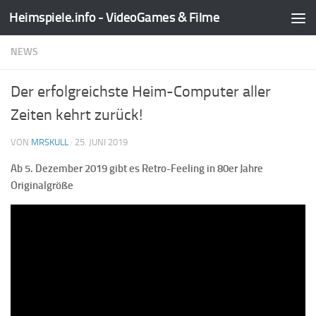
Heimspiele.info - VideoGames & Filme
Zum Inhalt springen
NEWS
Der erfolgreichste Heim-Computer aller
Zeiten kehrt zurück!
VON
MRSKULL
·
25. JUNI 2019
Ab 5. Dezember 2019 gibt es Retro-Feeling in 80er Jahre
Originalgröße