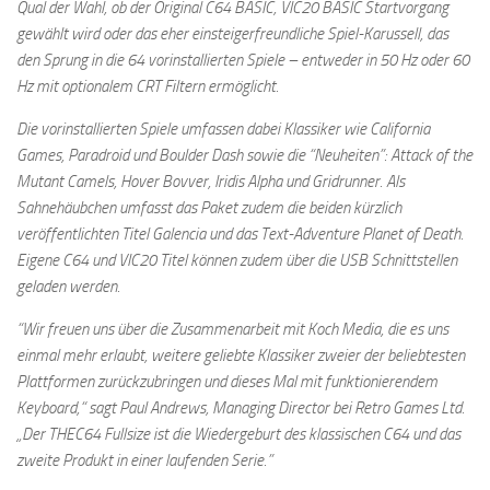
Qual der Wahl, ob der Original C64 BASIC, VIC20 BASIC Startvorgang
gewählt wird oder das eher einsteigerfreundliche Spiel-Karussell, das
den Sprung in die 64 vorinstallierten Spiele – entweder in 50 Hz oder 60
Hz mit optionalem CRT Filtern ermöglicht.
Die vorinstallierten Spiele umfassen dabei Klassiker wie California
Games, Paradroid und Boulder Dash sowie die “Neuheiten”: Attack of the
Mutant Camels, Hover Bovver, Iridis Alpha und Gridrunner. Als
Sahnehäubchen umfasst das Paket zudem die beiden kürzlich
veröffentlichten Titel Galencia und das Text-Adventure Planet of Death.
Eigene C64 und VIC20 Titel können zudem über die USB Schnittstellen
geladen werden.
“Wir freuen uns über die Zusammenarbeit mit Koch Media, die es uns
einmal mehr erlaubt, weitere geliebte Klassiker zweier der beliebtesten
Plattformen zurückzubringen und dieses Mal mit funktionierendem
Keyboard,“ sagt Paul Andrews, Managing Director bei Retro Games Ltd.
„Der THEC64 Fullsize ist die Wiedergeburt des klassischen C64 und das
zweite Produkt in einer laufenden Serie.”