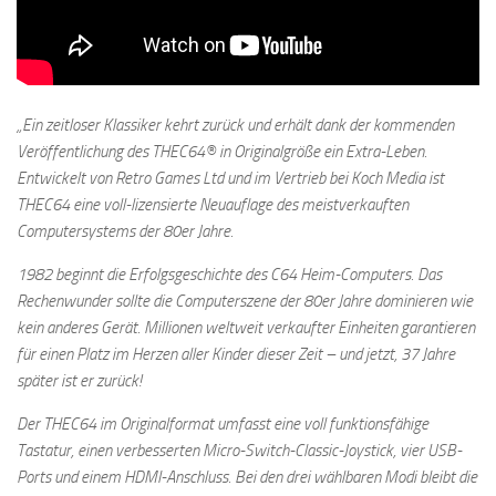
„Ein zeitloser Klassiker kehrt zurück und erhält dank der kommenden
Veröffentlichung des THEC64® in Originalgröße ein Extra-Leben.
Entwickelt von Retro Games Ltd und im Vertrieb bei Koch Media ist
THEC64 eine voll-lizensierte Neuauflage des meistverkauften
Computersystems der 80er Jahre.
1982 beginnt die Erfolgsgeschichte des C64 Heim-Computers. Das
Rechenwunder sollte die Computerszene der 80er Jahre dominieren wie
kein anderes Gerät. Millionen weltweit verkaufter Einheiten garantieren
für einen Platz im Herzen aller Kinder dieser Zeit – und jetzt, 37 Jahre
später ist er zurück!
Der THEC64 im Originalformat umfasst eine voll funktionsfähige
Tastatur, einen verbesserten Micro-Switch-Classic-Joystick, vier USB-
Ports und einem HDMI-Anschluss. Bei den drei wählbaren Modi bleibt die