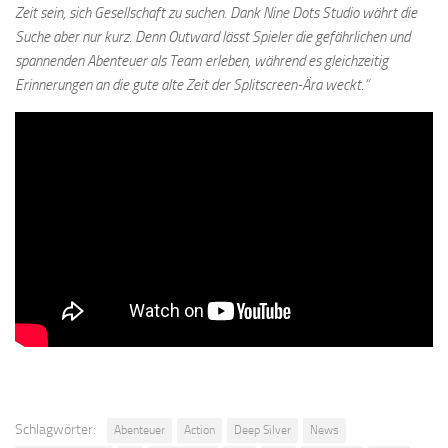
Zeit sein, sich Gesellschaft zu suchen. Dank Nine Dots Studio währt die
Suche aber nur kurz. Denn Outward lässt Spieler die gefährlichen und
spannenden Abenteuer als Team erleben, während es gleichzeitig
Erinnerungen an die gute alte Zeit der Splitscreen-Ära weckt.“
Schlagwörter:
Abenteuer
Action
Deep Silver
News