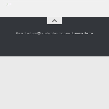
« Juli
Präsentiert von
- Entworfen mit dem
Hueman-Theme