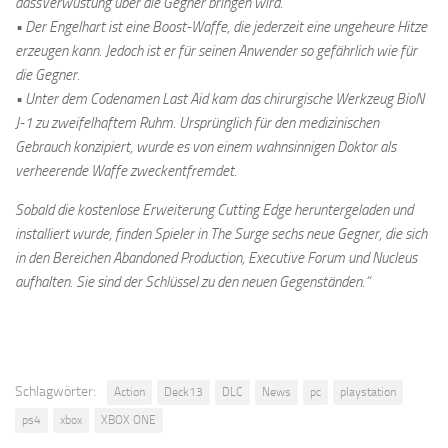
dassVerwüstung über die Gegner bringen wird.
• Der Engelhart ist eine Boost-Waffe, die jederzeit eine ungeheure Hitze
erzeugen kann. Jedoch ist er für seinen Anwender so gefährlich wie für
die Gegner.
• Unter dem Codenamen Last Aid kam das chirurgische Werkzeug BioN
J-1 zu zweifelhaftem Ruhm. Ursprünglich für den medizinischen
Gebrauch konzipiert, wurde es von einem wahnsinnigen Doktor als
verheerende Waffe zweckentfremdet.
Sobald die kostenlose Erweiterung Cutting Edge heruntergeladen und
installiert wurde, finden Spieler in The Surge sechs neue Gegner, die sich
in den Bereichen Abandoned Production, Executive Forum und Nucleus
aufhalten. Sie sind der Schlüssel zu den neuen Gegenständen.“
Schlagwörter:
Action
Deck13
DLC
News
pc
playstation
ps4
xbox
XBOX ONE