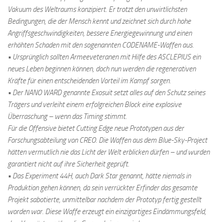
Vakuum des Weltraums konzipiert. Er trotzt den unwirtlichsten
Bedingungen, die der Mensch kennt und zeichnet sich durch hohe
Angriffsgeschwindigkeiten, bessere Energiegewinnung und einen
erhöhten Schaden mit den sogenannten CODENAME-Waffen aus.
• Ursprünglich sollten Armeeveteranen mit Hilfe des ASCLEPIUS ein
neues Leben beginnen können, doch nun werden die regenerativen
Kräfte für einen entscheidenden Vorteil im Kampf sorgen.
• Der NANO WARD genannte Exosuit setzt alles auf den Schutz seines
Trägers und verleiht einem erfolgreichen Block eine explosive
Überraschung – wenn das Timing stimmt.
Für die Offensive bietet Cutting Edge neue Prototypen aus der
Forschungsabteilung von CREO. Die Waffen aus dem Blue-Sky-Project
hätten vermutlich nie das Licht der Welt erblicken dürfen – und wurden
garantiert nicht auf ihre Sicherheit geprüft.
• Das Experiment 44H, auch Dark Star genannt, hätte niemals in
Produktion gehen können, da sein verrückter Erfinder das gesamte
Projekt sabotierte, unmittelbar nachdem der Prototyp fertig gestellt
worden war. Diese Waffe erzeugt ein einzigartiges Eindämmungsfeld,