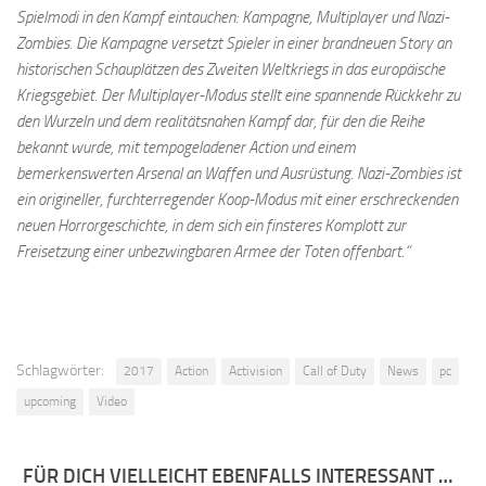
Spielmodi in den Kampf eintauchen: Kampagne, Multiplayer und Nazi-
Zombies. Die Kampagne versetzt Spieler in einer brandneuen Story an
historischen Schauplätzen des Zweiten Weltkriegs in das europäische
Kriegsgebiet. Der Multiplayer-Modus stellt eine spannende Rückkehr zu
den Wurzeln und dem realitätsnahen Kampf dar, für den die Reihe
bekannt wurde, mit tempogeladener Action und einem
bemerkenswerten Arsenal an Waffen und Ausrüstung. Nazi-Zombies ist
ein origineller, furchterregender Koop-Modus mit einer erschreckenden
neuen Horrorgeschichte, in dem sich ein finsteres Komplott zur
Freisetzung einer unbezwingbaren Armee der Toten offenbart.“
Schlagwörter:
2017
Action
Activision
Call of Duty
News
pc
upcoming
Video
FÜR DICH VIELLEICHT EBENFALLS INTERESSANT …