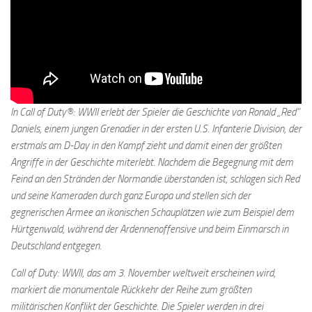
In Call of Duty®: WWII erlebt der Spieler die Geschichte von Ronald „Red“
Daniels, einem jungen Grenadier in der ersten U.S. Infanterie Division, der
erstmals am D-Day in den Kampf zieht und damit einen der größten
Angriffe in der Geschichte miterlebt. Nachdem die Begegnung mit dem
Feind an den Stränden der Normandie überstanden ist, schlagen sich Red
und seine Kameraden durch ganz Europa und stellen sich der
gegnerischen Armee an ikonischen Schauplätzen wie zum Beispiel dem
Hürtgenwald, während der Ardennenoffensive und beim Einmarsch in
Deutschland entgegen.
Call of Duty: WWII, das am 3. November weltweit erscheinen wird,
markiert die monumentale Rückkehr der Reihe zum größten
militärischen Konflikt der Geschichte. Die Spieler werden in drei