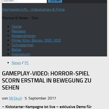
Suchen
nach:
Heimspiele.info - VideoGames & Filme
Review & News - Site
Home
Reviews
Kooperationen
Filme: Kino, Bluray, DVD, VOD
Schnäppchen
Betas
Impressum
News
/
PC
GAMEPLAY-VIDEO: HORROR-SPIEL
SCORN ERSTMAL IN BEWEGUNG ZU
SEHEN
von
MrSkull
·
5. September 2017
– Kickstarter-Kampagne ist live – exklusive Demo für