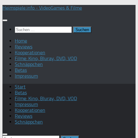
Zum
Heimspiele.info - VideoGames & Filme
Inhalt
springen
Suchen
nach:
Home
Reviews
Kooperationen
Filme: Kino, Bluray, DVD, VOD
Schnäppchen
Betas
Impressum
Start
Betas
Filme: Kino, Bluray, DVD, VOD
Impressum
Kooperationen
Reviews
Schnäppchen