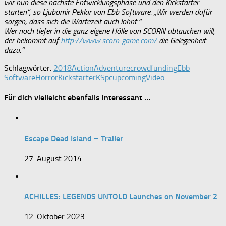
wir nun diese nächste Entwicklungsphase und den Kickstarter
starten“, so Ljubomir Peklar von Ebb Software. „Wir werden dafür
sorgen, dass sich die Wartezeit auch lohnt.“
Wer noch tiefer in die ganz eigene Hölle von SCORN abtauchen will,
der bekommt auf
http://www.scorn-game.com/
die Gelegenheit
dazu.“
Schlagwörter:
2018
Action
Adventure
crowdfunding
Ebb
Software
Horror
Kickstarter
KS
pc
upcoming
Video
Für dich vielleicht ebenfalls interessant …
Escape Dead Island – Trailer
27. August 2014
ACHILLES: LEGENDS UNTOLD Launches on November 2
12. Oktober 2023