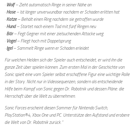
·
Wolf
– Zieht automatisch Ringe in seiner Nähe an
·
Hase
– Ist länger unverwundbar nachdem er Schaden erlitten hat
·
Katze
– Behält einen Ring nachdem sie getroffen wurde
·
Hund
– Startet nach einem Tod mit fünf Ringen neu
·
Bär
– Fegt Gegner mit einer zielsuchenden Attacke weg
·
Vogel
– Fliegt hoch mit Doppelsprung
·
Igel
– Sammelt Ringe wenn er Schaden erleidet
Für welchen Helden sich der Spieler auch entscheidet, er wird ihn die
ganze Zeit über spielen können. Zum ersten Mal in der Geschichte von
Sonic spielt eine vom Spieler selbst erschaffene Figur eine wichtige Rolle
in der Story. Nicht nur in Videosequenzen, sondern als entscheidende
Hilfe beim Kampf von Sonic gegen Dr. Robotnik und dessen Pläne: die
Herrschaft über die Welt zu übernehmen.
Sonic Forces erscheint diesen Sommer für Nintendo Switch,
PlayStation®4, Xbox One und PC. Unterstütze den Aufstand und erobere
die Welt von Dr. Robotnik zurück.“