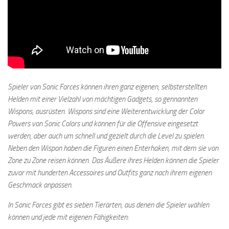
Spieler von Sonic Forces können ihren ganz eigenen, selbsterstellten
Helden mit einer Vielzahl von mächtigen Gadgets, so gennannten
Wispons, ausrüsten. Wispons sind eine Weiterentwicklung der Color
Powers von Sonic Colors und können für die Offensive eingesetzt
werden, aber auch um schnell und gezielt durch die Level zu spielen.
Neben den Wispon haben die Figuren einen Enterhaken, mit dem sie von
Zone zu Zone reisen können. Das Äußere ihres Helden können die Spieler
zuvor mit hunderten Accessoires und Outfits ganz nach ihrem eigenen
Geschmack anpassen.
In Sonic Forces gibt es sieben Tierarten, aus denen die Spieler wählen
können und jede mit eigenen Fähigkeiten: