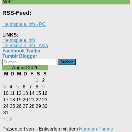
Mehr
RSS-Feed:
Heimspiele.info - PC
LINKS:
Heimspiele.info
Heimspiele.info - Asia
Facebook
Twitter
Tumblr
Blogger
Suchen
nach:
August 2026
M
D
M
D
F
S
S
1
2
3
4
5
6
7
8
9
10
11
12
13
14
15
16
17
18
19
20
21
22
23
24
25
26
27
28
29
30
31
« Juli
Präsentiert von
- Entworfen mit dem
Hueman-Theme