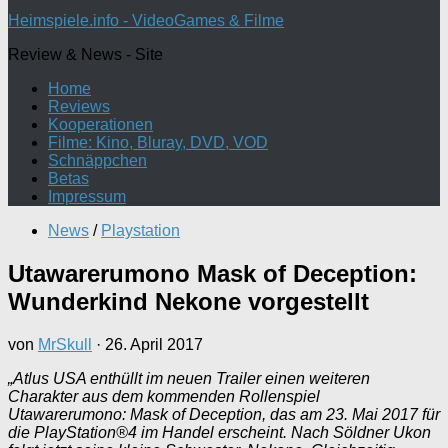
nach:
Heimspiele.info - VideoGames & Filme
Review & News - Site
Home
Reviews
Kooperationen
Filme: Kino, Bluray, DVD, VOD
Schnäppchen
Betas
Impressum
News
/
Playstation
Utawarerumono Mask of Deception:
Wunderkind Nekone vorgestellt
von
MrSkull
·
26. April 2017
„Atlus USA enthüllt im neuen Trailer einen weiteren
Charakter aus dem kommenden Rollenspiel
Utawarerumono: Mask of Deception, das am 23. Mai 2017 für
die PlayStation®4 im Handel erscheint. Nach Söldner Ukon