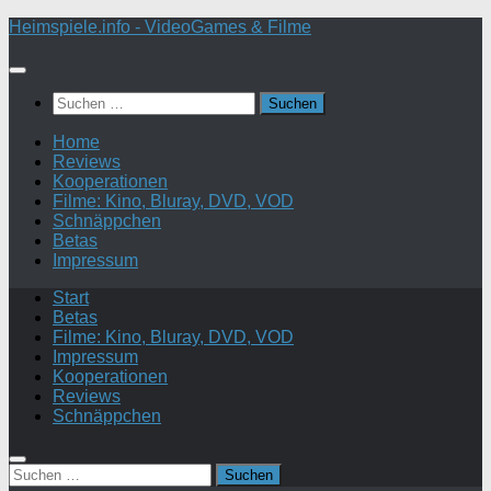
Zum
Heimspiele.info - VideoGames & Filme
Inhalt
springen
Suchen
nach:
Home
Reviews
Kooperationen
Filme: Kino, Bluray, DVD, VOD
Schnäppchen
Betas
Impressum
Start
Betas
Filme: Kino, Bluray, DVD, VOD
Impressum
Kooperationen
Reviews
Schnäppchen
Suchen