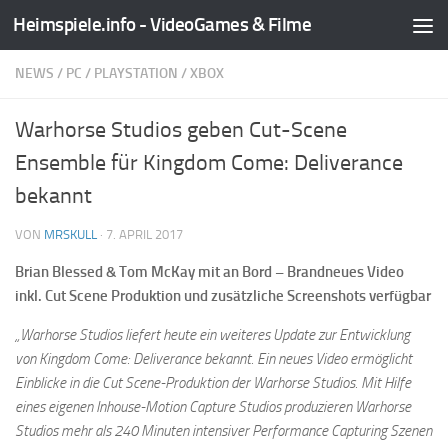
Heimspiele.info - VideoGames & Filme
Zum Inhalt springen
NEWS
/
PC
/
PLAYSTATION
/
XBOX
Warhorse Studios geben Cut-Scene
Ensemble für Kingdom Come: Deliverance
bekannt
VON
MRSKULL
·
7. APRIL 2017
Brian Blessed & Tom McKay mit an Bord – Brandneues Video
inkl. Cut Scene Produktion und zusätzliche Screenshots verfügbar
„Warhorse Studios liefert heute ein weiteres Update zur Entwicklung
von Kingdom Come: Deliverance bekannt. Ein neues Video ermöglicht
Einblicke in die Cut Scene-Produktion der Warhorse Studios. Mit Hilfe
eines eigenen Inhouse-Motion Capture Studios produzieren Warhorse
Studios mehr als 240 Minuten intensiver Performance Capturing Szenen