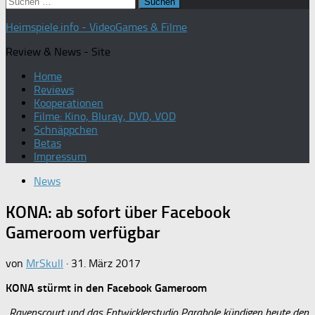
Suchen
nach:
Heimspiele.info - VideoGames & Filme
Review & News - Site
Home
Reviews
Kooperationen
Filme: Kino, Bluray, DVD, VOD
Schnäppchen
Betas
Impressum
News
KONA: ab sofort über Facebook
Gameroom verfügbar
von
MrSkull
·
31. März 2017
KONA stürmt in den Facebook Gameroom
„Ravenscourt und das Entwicklerstudio Parabole kündigen heute den