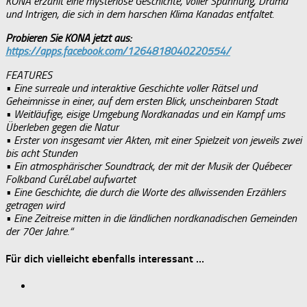
KONA erzählt eine mysteriöse Geschichte, voller Spannung, Drama
und Intrigen, die sich in dem harschen Klima Kanadas entfaltet.
Probieren Sie KONA jetzt aus:
https://apps.facebook.com/1264818040220554/
FEATURES
• Eine surreale und interaktive Geschichte voller Rätsel und
Geheimnisse in einer, auf dem ersten Blick, unscheinbaren Stadt
• Weitläufige, eisige Umgebung Nordkanadas und ein Kampf ums
Überleben gegen die Natur
• Erster von insgesamt vier Akten, mit einer Spielzeit von jeweils zwei
bis acht Stunden
• Ein atmosphärischer Soundtrack, der mit der Musik der Québecer
Folkband CuréLabel aufwartet
• Eine Geschichte, die durch die Worte des allwissenden Erzählers
getragen wird
• Eine Zeitreise mitten in die ländlichen nordkanadischen Gemeinden
der 70er Jahre.“
Für dich vielleicht ebenfalls interessant …