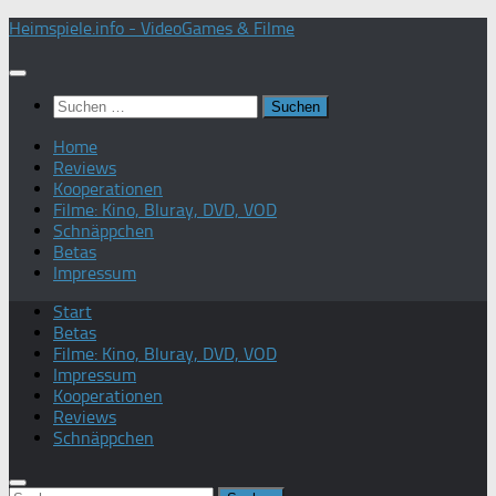
Zum
Heimspiele.info - VideoGames & Filme
Inhalt
springen
Suchen
nach:
Home
Reviews
Kooperationen
Filme: Kino, Bluray, DVD, VOD
Schnäppchen
Betas
Impressum
Start
Betas
Filme: Kino, Bluray, DVD, VOD
Impressum
Kooperationen
Reviews
Schnäppchen