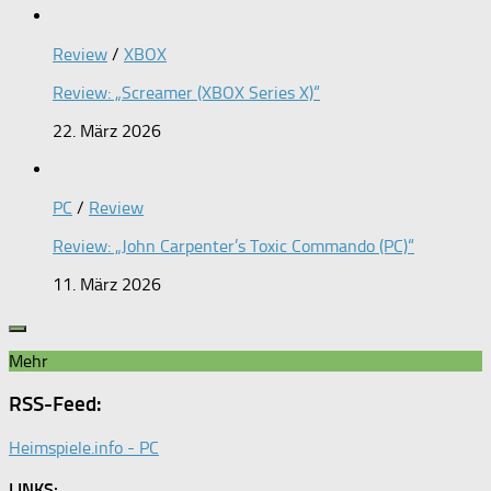
Review
/
XBOX
Review: „Screamer (XBOX Series X)“
22. März 2026
PC
/
Review
Review: „John Carpenter’s Toxic Commando (PC)“
11. März 2026
Mehr
RSS-Feed:
Heimspiele.info - PC
LINKS: