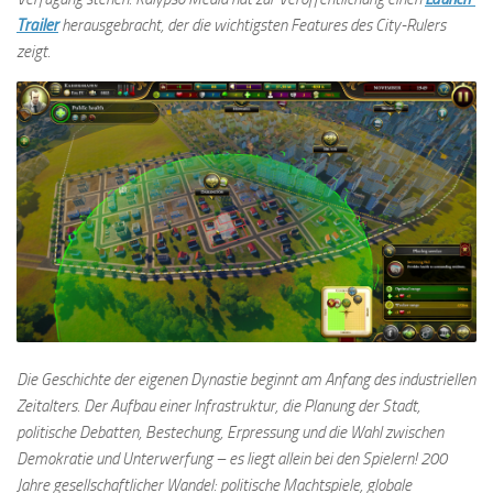
Trailer
herausgebracht, der die wichtigsten Features des City-Rulers
zeigt.
Die Geschichte der eigenen Dynastie beginnt am Anfang des industriellen
Zeitalters. Der Aufbau einer Infrastruktur, die Planung der Stadt,
politische Debatten, Bestechung, Erpressung und die Wahl zwischen
Demokratie und Unterwerfung – es liegt allein bei den Spielern! 200
Jahre gesellschaftlicher Wandel: politische Machtspiele, globale