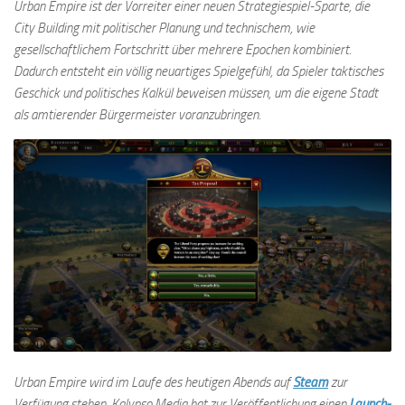
Urban Empire ist der Vorreiter einer neuen Strategiespiel-Sparte, die
City Building mit politischer Planung und technischem, wie
gesellschaftlichem Fortschritt über mehrere Epochen kombiniert.
Dadurch entsteht ein völlig neuartiges Spielgefühl, da Spieler taktisches
Geschick und politisches Kalkül beweisen müssen, um die eigene Stadt
als amtierender Bürgermeister voranzubringen.
Urban Empire wird im Laufe des heutigen Abends auf
Steam
zur
Verfügung stehen. Kalypso Media hat zur Veröffentlichung einen
Launch-