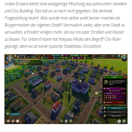
Urban Empire bietet eine einzigartige Mischung aus politischem Handeln
und City Building. Das hat es so noch nicht gegeben. Die zentrale
Fragestellung lautet: Was würde man selbst wohl besser machen als
Bürgermeister der eigenen Stadt? Vermutlich vieles, aber eine Stadt zu
verwalten, erfordert einiges mehr, als nur ein paar Straßen und Häuser
zu bauen. Für Urban Empire hat Kalypso Media den Begriff City Ruler
geprägt, denn es ist keine typische Städtebau-Simulation.