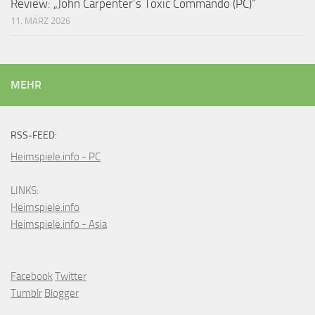
Review: „John Carpenter’s Toxic Commando (PC)“
11. MÄRZ 2026
MEHR
RSS-FEED:
Heimspiele.info - PC
LINKS:
Heimspiele.info
Heimspiele.info - Asia
Facebook
Twitter
Tumblr
Blogger