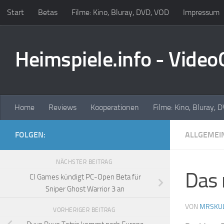
Start
Betas
Filme: Kino, Bluray, DVD, VOD
Impressum
Zum Inhalt springen
Heimspiele.info - Vide
Home
Reviews
Kooperationen
Filme: Kino, Bluray, 
FOLGEN:
ALLGEMEI
NÄCHSTER BEITRAG
Das 
CI Games kündigt PC-Open Beta für
Sniper Ghost Warrior 3 an
VON
MRSKU
VORHERIGER BEITRAG