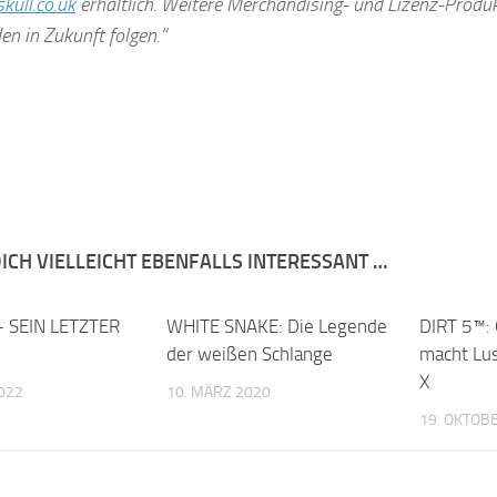
ull.co.uk
erhältlich. Weitere Merchandising- und Lizenz-Produ
en in Zukunft folgen.“
ICH VIELLEICHT EBENFALLS INTERESSANT …
 SEIN LETZTER
WHITE SNAKE: Die Legende
DIRT 5™: 
der weißen Schlange
macht Lus
X
022
10. MÄRZ 2020
19. OKTOB