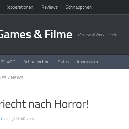
Kooperationen
Reviews
Schnäppchen
oGames & Filme
Review & News - Site
DVD, VOD
Schnäppchen
Betas
Impressum
NES
/
NEWS
riecht nach Horror!
LL
·
13. JANUAR 2017