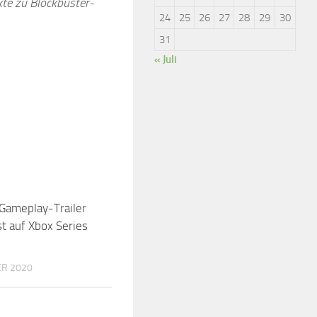
kte zu Blockbuster-
24
25
26
27
28
29
30
31
« Juli
Gameplay-Trailer
t auf Xbox Series
ER 2020