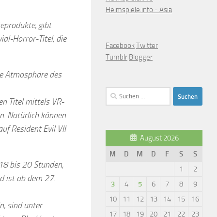
Heimspiele.info - Asia
ieprodukte, gibt
l-Horror-Titel, die
Facebook
Twitter
Tumblr
Blogger
die Atmosphäre des
Suchen
n Titel mittels VR-
nach:
in. Natürlich können
uf Resident Evil VII
August 2026
M
D
M
D
F
S
S
 18 bis 20 Stunden,
1
2
d ist ab dem 27.
3
4
5
6
7
8
9
10
11
12
13
14
15
16
n, sind unter
17
18
19
20
21
22
23