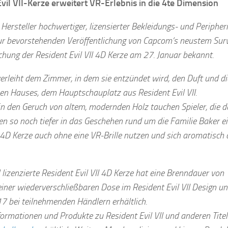
vil VII-Kerze erweitert VR-Erlebnis in die 4te Dimension
Hersteller hochwertiger, lizensierter Bekleidungs- und Peripher
r bevorstehenden Veröffentlichung von Capcom‘s neustem Survia
ichung der Resident Evil VII 4D Kerze am 27. Januar bekannt.
verleiht dem Zimmer, in dem sie entzündet wird, den Duft und 
en Hauses, dem Hauptschauplatz aus Resident Evil VII.
in den Geruch von altem, modernden Holz tauchen Spieler, die de
ben so noch tiefer in das Geschehen rund um die Familie Baker e
 4D Kerze auch ohne eine VR-Brille nutzen und sich aromatisch a
ll lizenzierte Resident Evil VII 4D Kerze hat eine Brenndauer von
iner wiederverschließbaren Dose im Resident Evil VII Design un
7 bei teilnehmenden Händlern erhältlich.
formationen und Produkte zu Resident Evil VII und anderen Titel