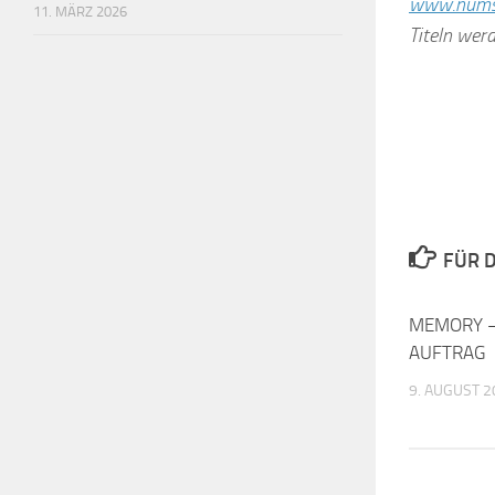
www.numsk
11. MÄRZ 2026
Titeln werd
FÜR D
MEMORY –
AUFTRAG
9. AUGUST 2