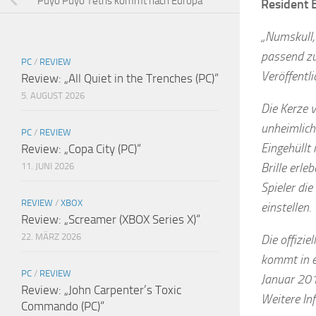
Puyo Puyo Tetris kommt nach Europa
Resident E
„Numskull, 
passend zu
PC
/
REVIEW
Veröffentl
Review: „All Quiet in the Trenches (PC)“
5. AUGUST 2026
Die Kerze 
unheimlich
PC
/
REVIEW
Eingehüllt 
Review: „Copa City (PC)“
Brille erle
11. JUNI 2026
Spieler die
REVIEW
/
XBOX
einstellen.
Review: „Screamer (XBOX Series X)“
22. MÄRZ 2026
Die offizie
kommt in e
PC
/
REVIEW
Januar 201
Review: „John Carpenter’s Toxic
Weitere In
Commando (PC)“