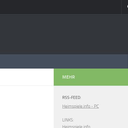
MEHR
RSS-FEED:
Heimspiele.info - PC
LINKS:
Heimspiele.info