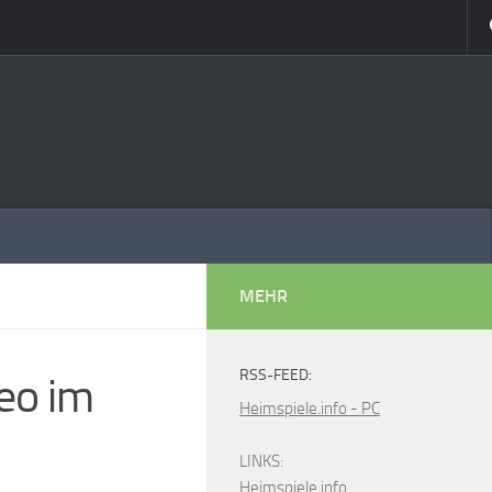
MEHR
RSS-FEED:
eo im
Heimspiele.info - PC
LINKS:
Heimspiele.info