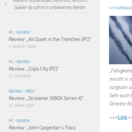
Stellaris: Kostenloses Story-DLC entführt
Spieler ab sofort in unbekannte Weiten
VON
MRSKU
PC
/
REVIEW
Review: „All Quiet in the Trenches (PC)“
5. AUGUST 2026
PC
/
REVIEW
Review: „Copa City (PC)“
„Fähigkeit
11. JUNI 2026
mischt in s
sorgsam aus
REVIEW
/
XBOX
Seht euch 
Review: „Screamer (XBOX Series X)“
Director R
22. MÄRZ 2026
>>>
Link
<
PC
/
REVIEW
Review: „John Carpenter’s Toxic