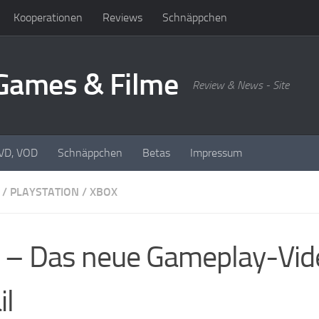
Kooperationen
Reviews
Schnäppchen
oGames & Filme
Review & News - Site
DVD, VOD
Schnäppchen
Betas
Impressum
/
PLAYSTATION
/
XBOX
 – Das neue Gameplay-Vid
il