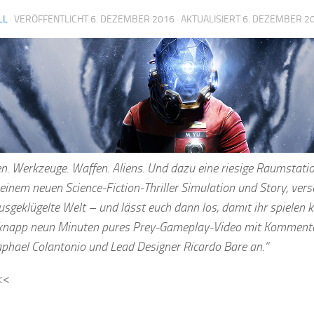
LL
· VERÖFFENTLICHT
6. DEZEMBER 2016
· AKTUALISIERT
6. DEZEMBER 2
en. Werkzeuge. Waffen. Aliens. Und dazu eine riesige Raumstati
einem neuen Science-Fiction-Thriller Simulation und Story, verse
geklügelte Welt – und lässt euch dann los, damit ihr spielen kö
knapp neun Minuten pures Prey-Gameplay-Video mit Kommenta
aphael Colantonio und Lead Designer Ricardo Bare an.“
<<