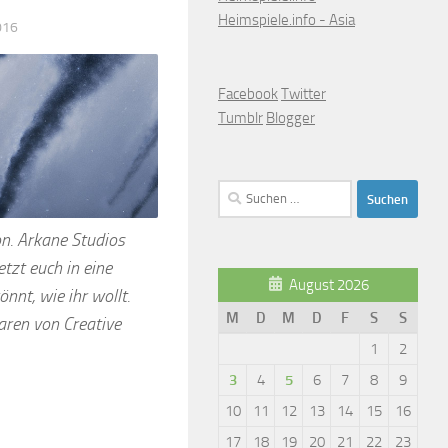
Heimspiele.info - Asia
016
Facebook
Twitter
Tumblr
Blogger
Suchen
nach:
on. Arkane Studios
tzt euch in eine
August 2026
nnt, wie ihr wollt.
M
D
M
D
F
S
S
ren von Creative
1
2
3
4
5
6
7
8
9
10
11
12
13
14
15
16
17
18
19
20
21
22
23