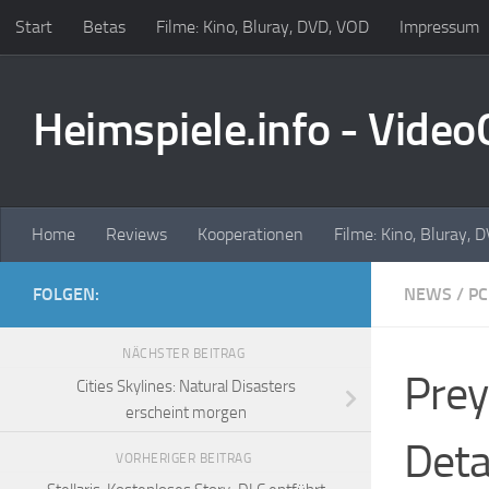
Start
Betas
Filme: Kino, Bluray, DVD, VOD
Impressum
Zum Inhalt springen
Heimspiele.info - Vide
Home
Reviews
Kooperationen
Filme: Kino, Bluray, 
FOLGEN:
NEWS
/
PC
NÄCHSTER BEITRAG
Prey
Cities Skylines: Natural Disasters
erscheint morgen
Deta
VORHERIGER BEITRAG