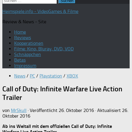
Suchen
nach:
Heimspiele.info - VideoGames & Filme
Review & News - Site
Home
Reviews
Kooperationen
Filme: Kino, Bluray, DVD, VOD
Schnäppchen
Betas
Impressum
News
/
PC
/
Playstation
/
XBOX
Call of Duty: Infinite Warfare Live Action
Trailer
von
MrSkull
· Veröffentlicht
26. Oktober 2016
· Aktualisiert
26.
Oktober 2016
Ab ins Weltall mit dem offiziellen Call of Duty: Infinite
Warfare Live Action Trailer