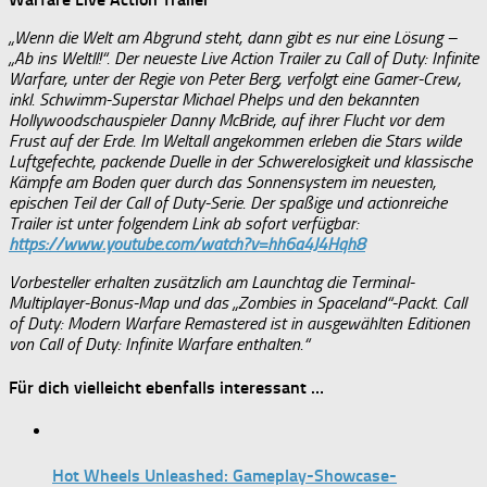
„Wenn die Welt am Abgrund steht, dann gibt es nur eine Lösung –
„Ab ins Weltll!“. Der neueste Live Action Trailer zu Call of Duty: Infinite
Warfare, unter der Regie von Peter Berg, verfolgt eine Gamer-Crew,
inkl. Schwimm-Superstar Michael Phelps und den bekannten
Hollywoodschauspieler Danny McBride, auf ihrer Flucht vor dem
Frust auf der Erde. Im Weltall angekommen erleben die Stars wilde
Luftgefechte, packende Duelle in der Schwerelosigkeit und klassische
Kämpfe am Boden quer durch das Sonnensystem im neuesten,
epischen Teil der Call of Duty-Serie. Der spaßige und actionreiche
Trailer ist unter folgendem Link ab sofort verfügbar:
https://www.youtube.com/watch?v=hh6a4J4Hqh8
Vorbesteller erhalten zusätzlich am Launchtag die Terminal-
Multiplayer-Bonus-Map und das „Zombies in Spaceland“-Packt. Call
of Duty: Modern Warfare Remastered ist in ausgewählten Editionen
von Call of Duty: Infinite Warfare enthalten.“
Für dich vielleicht ebenfalls interessant …
Hot Wheels Unleashed: Gameplay-Showcase-