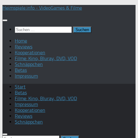
Zum
Heimspiele.info - VideoGames & Filme
Inhalt
springen
Suchen
nach:
Home
Reviews
Kooperationen
Filme: Kino, Bluray, DVD, VOD
Schnäppchen
Betas
Impressum
Start
Betas
Filme: Kino, Bluray, DVD, VOD
Impressum
Kooperationen
Reviews
Schnäppchen