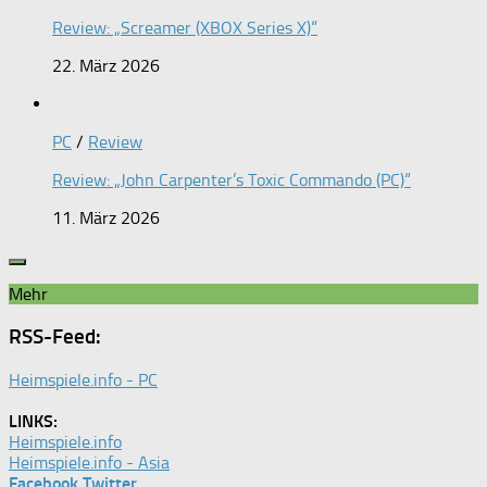
Review: „Screamer (XBOX Series X)“
22. März 2026
PC
/
Review
Review: „John Carpenter’s Toxic Commando (PC)“
11. März 2026
Mehr
RSS-Feed:
Heimspiele.info - PC
LINKS:
Heimspiele.info
Heimspiele.info - Asia
Facebook
Twitter