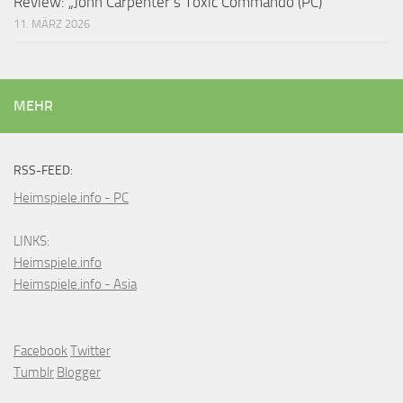
Review: „John Carpenter’s Toxic Commando (PC)“
11. MÄRZ 2026
MEHR
RSS-FEED:
Heimspiele.info - PC
LINKS:
Heimspiele.info
Heimspiele.info - Asia
Facebook
Twitter
Tumblr
Blogger