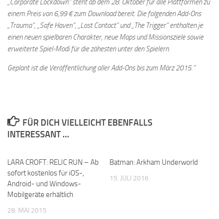
„Corporate Lockdown“ steht ab dem 28. Oktober für alle Plattformen zu
einem Preis von 6,99 € zum Download bereit. Die folgenden Add-Ons
„Trauma“, „Safe Haven“, „Lost Contact“ und „The Trigger“ enthalten je
einen neuen spielbaren Charakter, neue Maps und Missionsziele sowie
erweiterte Spiel-Modi für die zähesten unter den Spielern.
Geplant ist die Veröffentlichung aller Add-Ons bis zum März 2015.“
FÜR DICH VIELLEICHT EBENFALLS
INTERESSANT …
LARA CROFT: RELIC RUN – Ab
Batman: Arkham Underworld
sofort kostenlos für iOS-,
15. JULI 2016
Android- und Windows-
Mobilgeräte erhältlich
28. MAI 2015