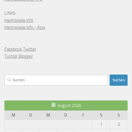
LINKS:
Heimspiele.info
Heimspiele.info - Asia
Facebook
Twitter
Tumblr
Blogger
Suchen
nach:
August 2026
M
D
M
D
F
S
S
1
2