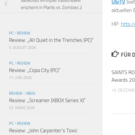
Beliebtes Minispiel Vasebreaker
UbiTV
biet
erscheint in Plants vs. Zombies 2
aktuellen 
HP:
http:
PC
/
REVIEW
Review: „All Quiet in the Trenches (PC)“
5. AUGUST 2026
FÜR D
PC
/
REVIEW
Review: „Copa City (PC)“
SAINTS RO
11. JUNI 2026
Awards 2
10. DEZEMB
REVIEW
/
XBOX
Review: „Screamer (XBOX Series X)“
22. MÄRZ 2026
PC
/
REVIEW
Review: „John Carpenter’s Toxic