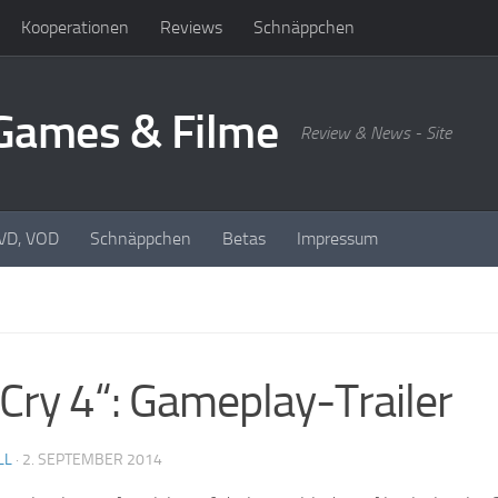
Kooperationen
Reviews
Schnäppchen
oGames & Filme
Review & News - Site
DVD, VOD
Schnäppchen
Betas
Impressum
 Cry 4“: Gameplay-Trailer
LL
·
2. SEPTEMBER 2014