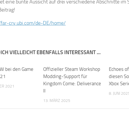
et eine bunte Aussicht auf drei verschiedene Abschnitte im S
Beitrag!
//far-cry.ubi.com/de-DE/home/
ICH VIELLEICHT EBENFALLS INTERESSANT …
W bei den Game
Offizieller Steam Workshop
Echoes of
021
Modding-Support für
diesen S
Kingdom Come: Deliverance
Xbox Seri
ER 2021
II
8. JUNI 202
13. MÄRZ 2025