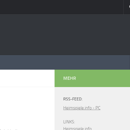
MEHR
RSS-FEED:
Heimspiele.info - PC
LINKS:
Heimspiele.info