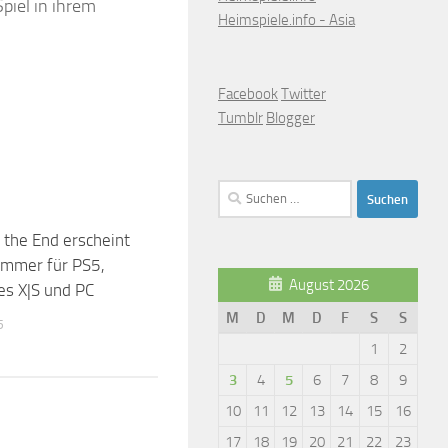
piel in ihrem
Heimspiele.info - Asia
Facebook
Twitter
Tumblr
Blogger
Suchen
nach:
 the End erscheint
ommer für PS5,
August 2026
es X|S und PC
M
D
M
D
F
S
S
5
1
2
3
4
5
6
7
8
9
10
11
12
13
14
15
16
17
18
19
20
21
22
23