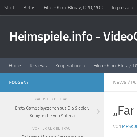
Start
Betas
Filme: Kino, Bluray, DVD, VOD
Impressum
Zum Inhalt springen
Heimspiele.info - Vide
Home
Reviews
Kooperationen
Filme: Kino, Bluray, 
FOLGEN:
NEWS
/
PC
NÄCHSTER BEITRAG
„Far
Erste Gameplayszenen aus Die Siedler:
Königreiche von Anteria
VON
MRSKU
VORHERIGER BEITRAG