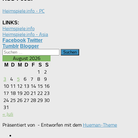
Heimspiele.info - PC
LINKS:
Heimspiele.info
Heimspiele.info - Asia
Facebook
Twitter
Tumblr
Blogger
Suchen
nach:
August 2026
M
D
M
D
F
S
S
1
2
3
4
5
6
7
8
9
10
11
12
13
14
15
16
17
18
19
20
21
22
23
24
25
26
27
28
29
30
31
« Juli
Präsentiert von
- Entworfen mit dem
Hueman-Theme