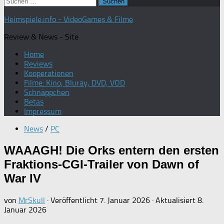
Suchen
nach:
Heimspiele.info - VideoGames & Filme
Review & News - Site
Home
Reviews
Kooperationen
Filme: Kino, Bluray, DVD, VOD
Schnäppchen
Betas
Impressum
News
/
PC
WAAAGH! Die Orks entern den ersten
Fraktions-CGI-Trailer von Dawn of
War IV
von
MrSkull
· Veröffentlicht
7. Januar 2026
· Aktualisiert
8.
Januar 2026