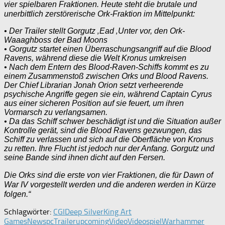
vier spielbaren Fraktionen. Heute steht die brutale und
unerbittlich zerstörerische Ork-Fraktion im Mittelpunkt:
• Der Trailer stellt Gorgutz ‚Ead ‚Unter vor, den Ork-
Waaaghboss der Bad Moons
• Gorgutz startet einen Überraschungsangriff auf die Blood
Ravens, während diese die Welt Kronus umkreisen
• Nach dem Entern des Blood-Raven-Schiffs kommt es zu
einem Zusammenstoß zwischen Orks und Blood Ravens.
Der Chief Librarian Jonah Orion setzt verheerende
psychische Angriffe gegen sie ein, während Captain Cyrus
aus einer sicheren Position auf sie feuert, um ihren
Vormarsch zu verlangsamen.
• Da das Schiff schwer beschädigt ist und die Situation außer
Kontrolle gerät, sind die Blood Ravens gezwungen, das
Schiff zu verlassen und sich auf die Oberfläche von Kronus
zu retten. Ihre Flucht ist jedoch nur der Anfang. Gorgutz und
seine Bande sind ihnen dicht auf den Fersen.
Die Orks sind die erste von vier Fraktionen, die für Dawn of
War IV vorgestellt werden und die anderen werden in Kürze
folgen.“
Schlagwörter:
CGI
Deep Silver
King Art
Games
News
pc
Trailer
upcoming
Video
Videospiel
Warhammer