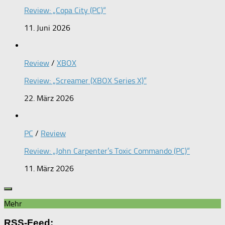
Review: „Copa City (PC)“
11. Juni 2026
Review
/
XBOX
Review: „Screamer (XBOX Series X)“
22. März 2026
PC
/
Review
Review: „John Carpenter’s Toxic Commando (PC)“
11. März 2026
Mehr
RSS-Feed: