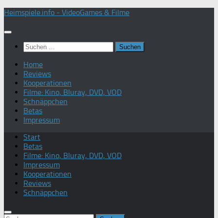
Zum
Heimspiele.info - VideoGames & Filme
Inhalt
springen
Suchen
nach:
Home
Reviews
Kooperationen
Filme: Kino, Bluray, DVD, VOD
Schnäppchen
Betas
Impressum
Start
Betas
Filme: Kino, Bluray, DVD, VOD
Impressum
Kooperationen
Reviews
Schnäppchen