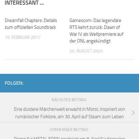
INTERESSANT …
Dreamfall Chapters: Details
Gamescom: Das legendäre
zum offiziellen Soundtrack
RTS kehrt zurück: Dawn of
War IV als Weltpremiere auf
15. FEBRUAR 2017
der ONL angekündigt
20. AUGUST 2025
FOLGEN:
NÄCHSTER BEITRAG
Eine düstere Märchenwelt erwacht in Moroi, inspiriert von
rumänischer Folklore, am 30. April auf Steam zum Leben
VORHERIGER BEITRAG
Demo für METAL EDEN erscheint am 8. April für Konsolen