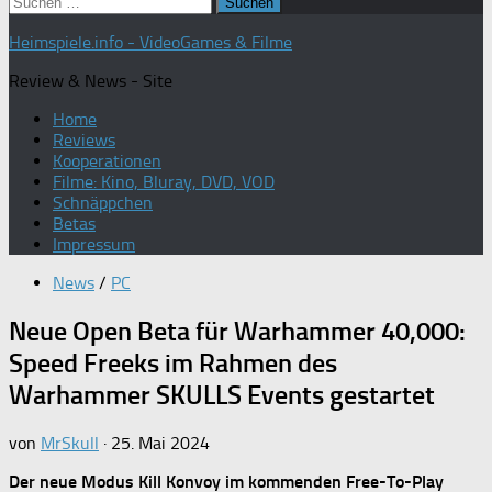
Suchen
nach:
Heimspiele.info - VideoGames & Filme
Review & News - Site
Home
Reviews
Kooperationen
Filme: Kino, Bluray, DVD, VOD
Schnäppchen
Betas
Impressum
News
/
PC
Neue Open Beta für Warhammer 40,000:
Speed Freeks im Rahmen des
Warhammer SKULLS Events gestartet
von
MrSkull
·
25. Mai 2024
Der neue Modus Kill Konvoy im kommenden Free-To-Play