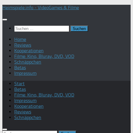
Zum
Heimspiele.info - VideoGames & Filme
Inhalt
springen
Suchen
nach:
Home
Reviews
Kooperationen
Filme: Kino, Bluray, DVD, VOD
Schnäppchen
Betas
Impressum
Start
Betas
Filme: Kino, Bluray, DVD, VOD
Impressum
Kooperationen
Reviews
Schnäppchen