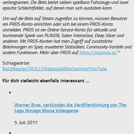
verlangsamen. Die Beta bietet sieben spielbare Fahrzeuge und zwei
epische Schlachtfelder, auf denen man sich austoben kann.
Um auf die Beta auf Steam zugreifen zu können, müssen Benutzer
ein PROS-Konto einrichten oder sich bei einem PROS-Konto
anmelden. PROS ist ein Online-Service-Konto für aktuelle und
kommende Spiele von PLAION, Saber Interactive, Deep Silver und
anderen. Mit PROS-Konten hat man Zugriff auf zusätzliche
Belohnungen im Spiel, erweiterte Statistiken, Community-Vorteile und
andere Funktionen. Mehr über PROS auf
https://prismray.io/
.“
Schlagwörter:
Beta
News
pc
SKULLS
Videospiel
Warhammer
YouTube
Für dich vielleicht ebenfalls interessant …
Warner Bros. verkünden die Veröffentlichung von The
Lego Ninjago Movie Videogame
5. Juli 2017