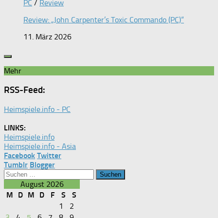
PC
/
Review
Review: „John Carpenter’s Toxic Commando (PC)“
11. März 2026
Mehr
RSS-Feed:
Heimspiele.info - PC
LINKS:
Heimspiele.info
Heimspiele.info - Asia
Facebook
Twitter
Tumblr
Blogger
Suchen
nach:
August 2026
M
D
M
D
F
S
S
1
2
3
4
5
6
7
8
9