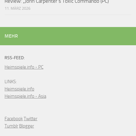
Review: „John Carpenter’s Toxic Commando (PC)“
11. MÄRZ 2026
MEHR
RSS-FEED:
Heimspiele.info - PC
LINKS:
Heimspiele.info
Heimspiele.info - Asia
Facebook
Twitter
Tumblr
Blogger