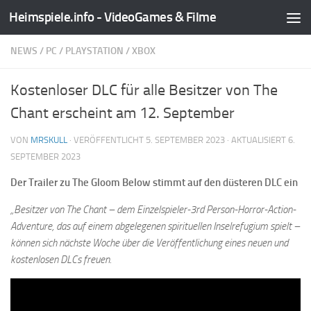
Heimspiele.info - VideoGames & Filme
Zum Inhalt springen
NEWS
/
PC
/
PLAYSTATION
/
XBOX
Kostenloser DLC für alle Besitzer von The
Chant erscheint am 12. September
VON
MRSKULL
· VERÖFFENTLICHT
5. SEPTEMBER 2023
· AKTUALISIERT
6.
SEPTEMBER 2023
Der Trailer zu The Gloom Below stimmt auf den düsteren DLC ein
„Besitzer von The Chant – dem Einzelspieler-3rd Person-Horror-Action-
Adventure, das auf einem abgelegenen spirituellen Inselrefugium spielt –
können sich nächste Woche über die Veröffentlichung eines neuen und
kostenlosen DLCs freuen.