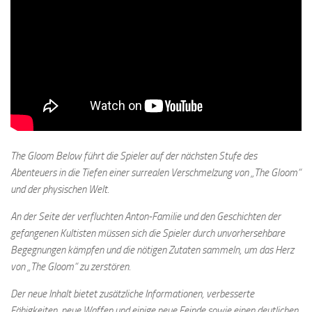
The Gloom Below führt die Spieler auf der nächsten Stufe des
Abenteuers in die Tiefen einer surrealen Verschmelzung von „The Gloom“
und der physischen Welt.
An der Seite der verfluchten Anton-Familie und den Geschichten der
gefangenen Kultisten müssen sich die Spieler durch unvorhersehbare
Begegnungen kämpfen und die nötigen Zutaten sammeln, um das Herz
von „The Gloom“ zu zerstören.
Der neue Inhalt bietet zusätzliche Informationen, verbesserte
Fähigkeiten, neue Waffen und einige neue Feinde sowie einen deutlichen