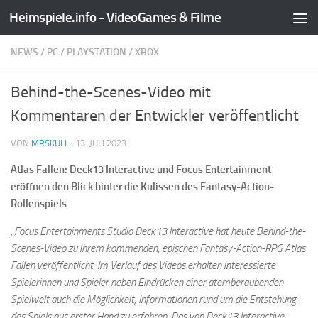
Heimspiele.info - VideoGames & Filme
Zum Inhalt springen
NEWS
/
PC
/
PLAYSTATION
/
XBOX
Behind-the-Scenes-Video mit
Kommentaren der Entwickler veröffentlicht
VON
MRSKULL
·
13. JULI 2023
Atlas Fallen: Deck13 Interactive und Focus Entertainment
eröffnen den Blick hinter die Kulissen des Fantasy-Action-
Rollenspiels
„Focus Entertainments Studio Deck13 Interactive hat heute Behind-the-
Scenes-Video zu ihrem kommenden, epischen Fantasy-Action-RPG Atlas
Fallen veröffentlicht. Im Verlauf des Videos erhalten interessierte
Spielerinnen und Spieler neben Eindrücken einer atemberaubenden
Spielwelt auch die Möglichkeit, Informationen rund um die Entstehung
des Spiels aus erster Hand zu erfahren. Das von Deck13 Interactive