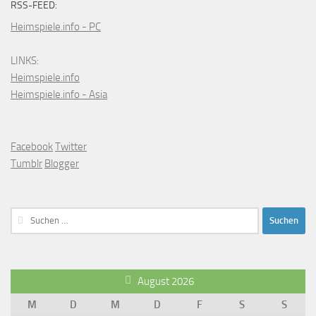
RSS-FEED:
Heimspiele.info - PC
LINKS:
Heimspiele.info
Heimspiele.info - Asia
Facebook
Twitter
Tumblr
Blogger
Suchen
nach:
August 2026
M
D
M
D
F
S
S