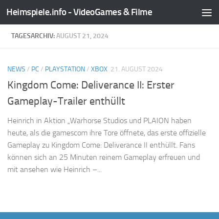
Heimspiele.info - VideoGames & Filme
Zum Inhalt springen
TAGESARCHIV:
AUGUST 21, 2024
NEWS
/
PC
/
PLAYSTATION
/
XBOX
21. AUGUST 2024
Kingdom Come: Deliverance II: Erster
Gameplay-Trailer enthüllt
Heinrich in Aktion „Warhorse Studios und PLAION haben
heute, als die gamescom ihre Tore öffnete, das erste offizielle
Gameplay zu Kingdom Come: Deliverance II enthüllt. Fans
können sich an 25 Minuten reinem Gameplay erfreuen und
mit ansehen wie Heinrich –...