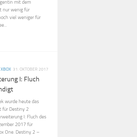
Agentin mit dem
 nur wenig für
och viel weniger für
e...
/
XBOX
31. OKTOBER 2017
erung I: Fluch
ndigt
ek wurde heute das
 für Destiny 2
Erweiterung I: Fluch des
ezember 2017 für
ox One. Destiny 2 –