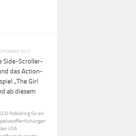
SEPTEMBER 2017
 Side-Scroller-
und das Action-
piel „The Girl
nd ab diesem
CO Publishing für ein
Spielveröffentlichungen
 den USA