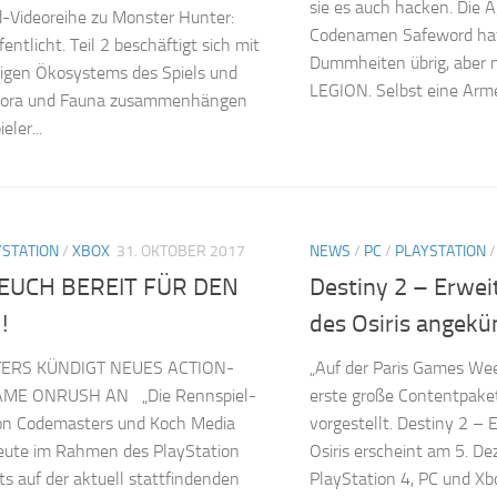
sie es auch hacken. Die 
-Videoreihe zu Monster Hunter:
Codenamen Safeword hat
entlicht. Teil 2 beschäftigt sich mit
Dummheiten übrig, aber n
igen Ökosystems des Spiels und
LEGION. Selbst eine Arme
 Flora und Fauna zusammenhängen
ler...
YSTATION
/
XBOX
31. OKTOBER 2017
NEWS
/
PC
/
PLAYSTATION
EUCH BEREIT FÜR DEN
Destiny 2 – Erweit
!
des Osiris angekü
ERS KÜNDIGT NEUES ACTION-
„Auf der Paris Games We
ME ONRUSH AN „Die Rennspiel-
erste große Contentpaket
on Codemasters und Koch Media
vorgestellt. Destiny 2 – 
eute im Rahmen des PlayStation
Osiris erscheint am 5. D
tts auf der aktuell stattfindenden
PlayStation 4, PC und Xb