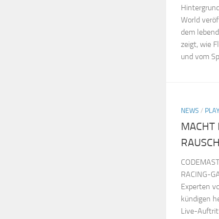
Hintergrund
World veröff
dem lebend
zeigt, wie
und vom Spie
NEWS
/
PLA
MACHT 
RAUSCH
CODEMAST
RACING-GA
Experten v
kündigen h
Live-Auftri