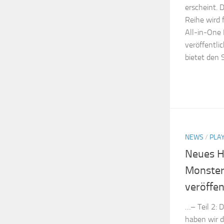
erscheint. 
Reihe wird 
All-in-One
veröffentl
bietet den S
NEWS
/
PLA
Neues H
Monster
veröffen
…– Teil 2:
haben wir d