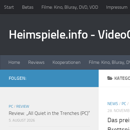
Start
Betas
Filme: Kino, Bluray, DVD, VOD
Impressum
Zum Inhalt springen
Heimspiele.info - Vide
Home
Reviews
Kooperationen
Filme: Kino, Bluray, 
FOLGEN:
KATEGO
NEWS
/
PC
/
PC
/
REVIEW
28. NOVEMB
Review: „All Quiet in the Trenches (PC)“
Das prei
5. AUGUST 2026
Brettspi