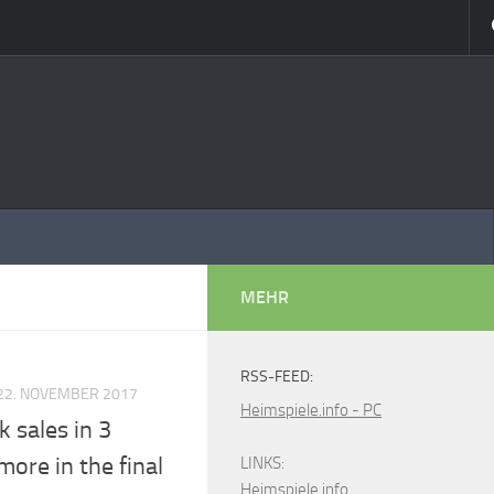
MEHR
RSS-FEED:
22. NOVEMBER 2017
Heimspiele.info - PC
k sales in 3
ore in the final
LINKS:
Heimspiele.info