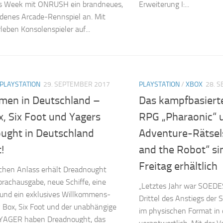
s Week mit ONRUSH ein brandneues,
Erweiterung I:...
denes Arcade-Rennspiel an. Mit
ben Konsolenspieler auf...
PLAYSTATION
29. SEPTEMBER 2017
PLAYSTATION
/
XBOX
28. 
men in Deutschland –
Das kampfbasierte
, Six Foot und Yagers
RPG „Pharaonic“ 
ught in Deutschland
Adventure-Rätsels
!
and the Robot“ si
Freitag erhältlich
ichen Anlass erhält Dreadnought
rachausgabe, neue Schiffe, eine
„Letztes Jahr war SOEDES
 und ein exklusives Willkommens-
Drittel des Anstiegs der 
Box, Six Foot und der unabhängige
im physischen Format in
 YAGER haben Dreadnought, das