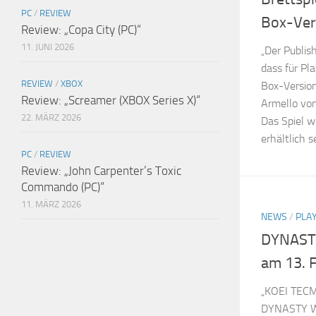
PC
/
REVIEW
Box-Vers
Review: „Copa City (PC)“
11. JUNI 2026
„Der Publi
dass für Pl
REVIEW
/
XBOX
Box-Version
Review: „Screamer (XBOX Series X)“
Armello von
22. MÄRZ 2026
Das Spiel w
erhältlich se
PC
/
REVIEW
Review: „John Carpenter’s Toxic
Commando (PC)“
11. MÄRZ 2026
NEWS
/
PLA
DYNASTY
am 13. 
„KOEI TECM
DYNASTY W