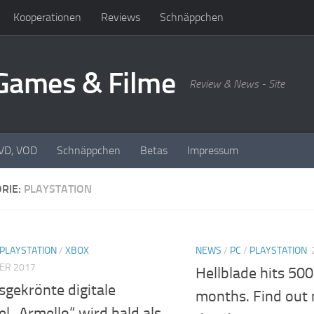
Kooperationen
Reviews
Schnäppchen
oGames & Filme
Review & News - Site
DVD, VOD
Schnäppchen
Betas
Impressum
RIE:
PLAYSTATION
PLAYSTATION
/
XBOX
NEWS
/
PC
/
PLAYSTATION
ER 2017
Hellblade hits 500
sgekrönte digitale
months. Find out m
el „Armello“ wird bald als