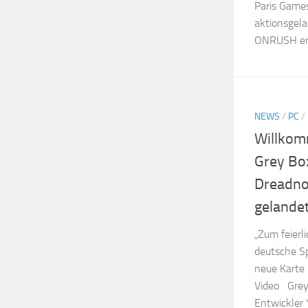
Paris Game
aktionsgela
ONRUSH erle
NEWS
/
PC
/
Willkom
Grey Box
Dreadno
gelandet
„Zum feierl
deutsche Sp
neue Karte
Video Grey 
Entwickler