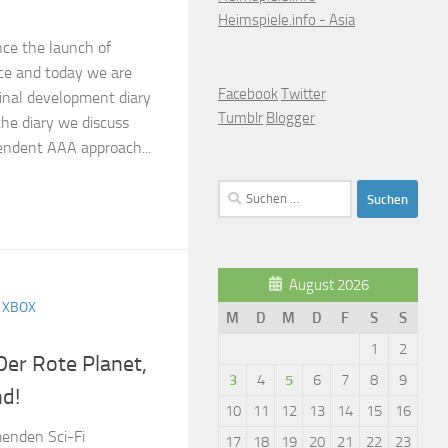
Heimspiele.info - Asia
nce the launch of
ice and today we are
Facebook
Twitter
final development diary
Tumblr
Blogger
 the diary we discuss
endent AAA approach...
Suchen
nach:
August 2026
/
XBOX
M
D
M
D
F
S
S
1
2
Der Rote Planet,
3
4
5
6
7
8
9
nd!
10
11
12
13
14
15
16
enden Sci-Fi
17
18
19
20
21
22
23