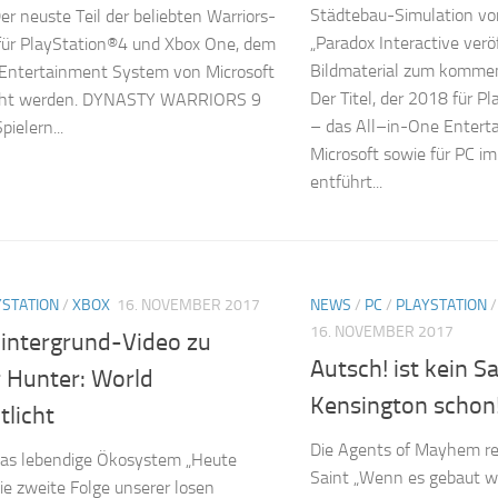
Städtebau-Simulation 
Der neuste Teil der beliebten Warriors-
„Paradox Interactive verö
für PlayStation®4 und Xbox One, dem
Bildmaterial zum kommen
 Entertainment System von Microsoft
Der Titel, der 2018 für 
icht werden. DYNASTY WARRIORS 9
– das All–in-One Enter
pielern...
Microsoft sowie für PC im
entführt...
YSTATION
/
XBOX
16. NOVEMBER 2017
NEWS
/
PC
/
PLAYSTATION
16. NOVEMBER 2017
intergrund-Video zu
Autsch! ist kein S
 Hunter: World
Kensington schon
tlicht
Die Agents of Mayhem rek
 Das lebendige Ökosystem „Heute
Saint „Wenn es gebaut 
ie zweite Folge unserer losen