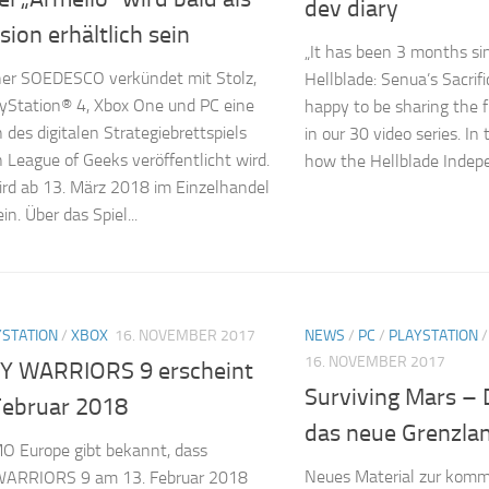
dev diary
ion erhältlich sein
„It has been 3 months si
sher SOEDESCO verkündet mit Stolz,
Hellblade: Senua’s Sacrif
ayStation® 4, Xbox One und PC eine
happy to be sharing the 
 des digitalen Strategiebrettspiels
in our 30 video series. In
 League of Geeks veröffentlicht wird.
how the Hellblade Indep
ird ab 13. März 2018 im Einzelhandel
in. Über das Spiel...
YSTATION
/
XBOX
16. NOVEMBER 2017
NEWS
/
PC
/
PLAYSTATION
16. NOVEMBER 2017
 WARRIORS 9 erscheint
Surviving Mars – 
Februar 2018
das neue Grenzla
O Europe gibt bekannt, dass
Neues Material zur komm
ARRIORS 9 am 13. Februar 2018