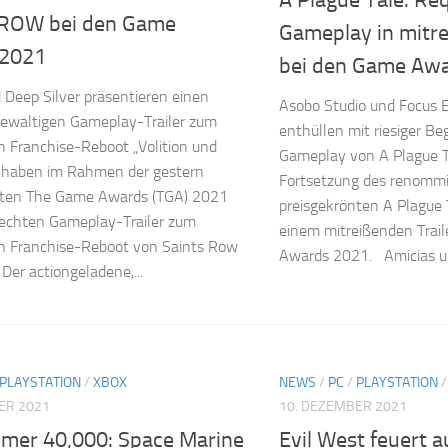
A Plague Tale: Re
ROW bei den Game
Gameplay in mitre
 2021
bei den Game Awa
d Deep Silver präsentieren einen
Asobo Studio und Focus 
gewaltigen Gameplay-Trailer zum
enthüllen mit riesiger Be
Franchise-Reboot „Volition und
Gameplay von A Plague T
r haben im Rahmen der gestern
Fortsetzung des renommi
eten The Game Awards (TGA) 2021
preisgekrönten A Plague T
 echten Gameplay-Trailer zum
einem mitreißenden Trai
Franchise-Reboot von Saints Row
Awards 2021. Amicias un
 Der actiongeladene,...
PLAYSTATION
/
XBOX
NEWS
/
PC
/
PLAYSTATION
ER 2021
10. DEZEMBER 2021
er 40,000: Space Marine
Evil West feuert a