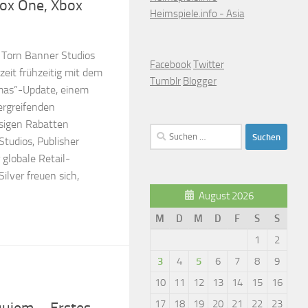
box One, Xbox
Heimspiele.info - Asia
e Torn Banner Studios
Facebook
Twitter
eit frühzeitig mit dem
Tumblr
Blogger
vmas”-Update, einem
ergreifenden
sigen Rabatten
Suchen
Studios, Publisher
nach:
 globale Retail-
ilver freuen sich,
August 2026
M
D
M
D
F
S
S
1
2
3
4
5
6
7
8
9
10
11
12
13
14
15
16
1
17
18
19
20
21
22
23