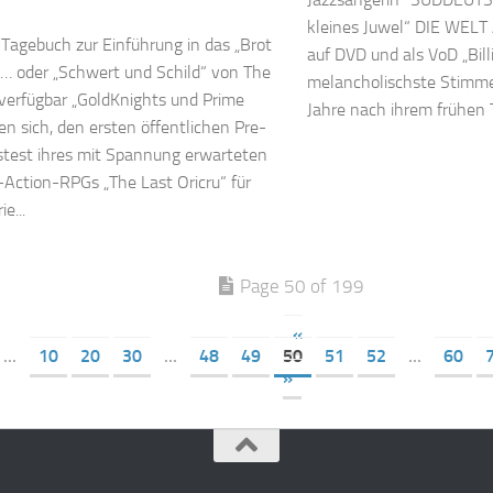
kleines Juwel“ DIE WELT
agebuch zur Einführung in das „Brot
auf DVD und als VoD „Billi
… oder „Schwert und Schild“ von The
melancholischste Stimme 
 verfügbar „GoldKnights und Prime
Jahre nach ihrem frühen T
en sich, den ersten öffentlichen Pre-
stest ihres mit Spannung erwarteten
Action-RPGs „The Last Oricru“ für
e...
Page 50 of 199
«
...
10
20
30
...
48
49
50
51
52
...
60
»