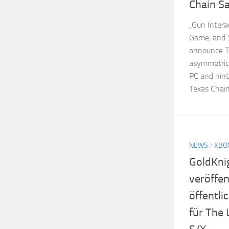
Chain S
„Gun Intera
Game, and 
announce T
asymmetrica
PC and nin
Texas Chain
NEWS
/
XBO
GoldKni
veröffen
öffentli
für The 