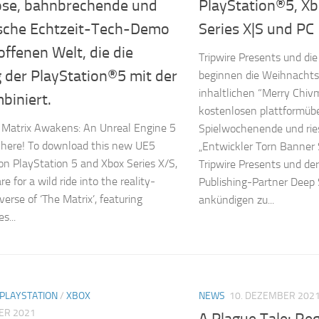
ose, bahnbrechende und
PlayStation®5, X
ische Echtzeit-Tech-Demo
Series X|S und PC
 offenen Welt, die die
Tripwire Presents und di
 der PlayStation®5 mit der
beginnen die Weihnachtsz
inhaltlichen “Merry Chi
biniert.
kostenlosen plattformüb
 Matrix Awakens: An Unreal Engine 5
Spielwochenende und rie
 here! To download this new UE5
„Entwickler Torn Banner 
n PlayStation 5 and Xbox Series X/S,
Tripwire Presents und der
re for a wild ride into the reality-
Publishing-Partner Deep S
erse of ‘The Matrix’, featuring
ankündigen zu...
s...
PLAYSTATION
/
XBOX
NEWS
10. DEZEMBER 202
ER 2021