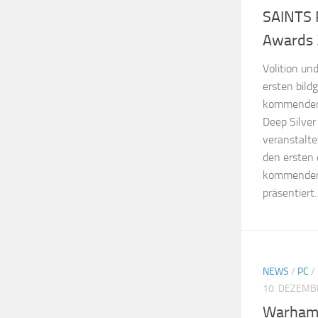
SAINTS 
Awards
Volition un
ersten bild
kommenden 
Deep Silve
veranstalt
den ersten
kommenden 
präsentiert.
NEWS
/
PC
/
10. DEZEMB
Warhamm