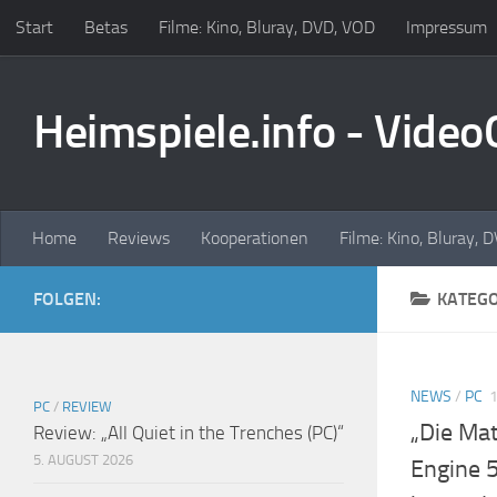
Start
Betas
Filme: Kino, Bluray, DVD, VOD
Impressum
Zum Inhalt springen
Heimspiele.info - Vide
Home
Reviews
Kooperationen
Filme: Kino, Bluray, 
FOLGEN:
KATEGO
NEWS
/
PC
PC
/
REVIEW
„Die Mat
Review: „All Quiet in the Trenches (PC)“
5. AUGUST 2026
Engine 5