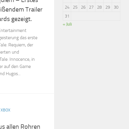
quiem – Erstes
24
25
26
27
28
29
30
ißendem Trailer
31
rds gezeigt.
« Juli
Entertainment
geisterung das erste
ale: Requiem, der
erten und
ale: Innocence, in
ler auf den Game
d Hugos...
/
XBOX
us allen Rohren