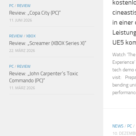
kostenl
PC
/
REVIEW
cineast
Review: „Copa City (PC)“
11. JUNI 2026
in einer
Leistung
REVIEW
/
XBOX
UE5 kom
Review: „Screamer (XBOX Series X)“
22. MÄRZ 2026
Watch ‘The
Experience’
PC
/
REVIEW
tech demo o
Review: „John Carpenter’s Toxic
visit: Prepa
Commando (PC)“
bending univ
11. MÄRZ 2026
performance
NEWS
/
PC
/
10. DEZEMB