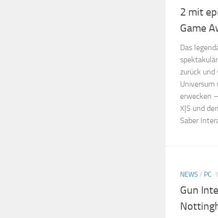
2 mit ep
Game Aw
Das legendä
spektakulä
zurück und
Universum 
erwecken – 
X|S und de
Saber Intera
NEWS
/
PC
Gun Int
Notting