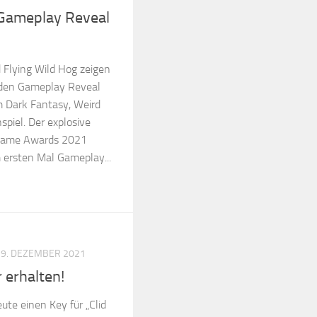
Gameplay Reveal
 Flying Wild Hog zeigen
 den Gameplay Reveal
em Dark Fantasy, Weird
piel. Der explosive
n Game Awards 2021
m ersten Mal Gameplay...
9. DEZEMBER 2021
 erhalten!
te einen Key für „Clid