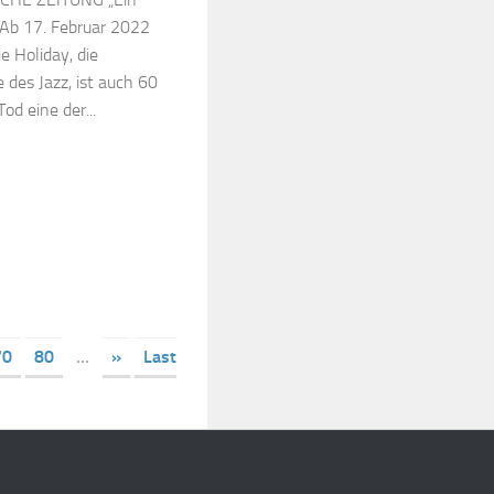
 Ab 17. Februar 2022
e Holiday, die
des Jazz, ist auch 60
od eine der...
70
80
...
»
Last