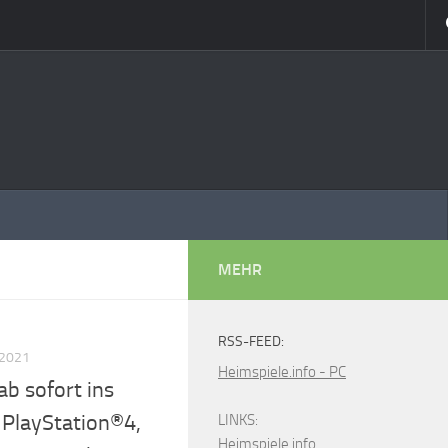
MEHR
RSS-FEED:
2021
Heimspiele.info - PC
ab sofort ins
 PlayStation®4,
LINKS:
Heimspiele.info