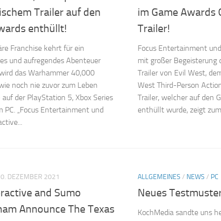
ischem Trailer auf den
im Game Awards 
ards enthüllt!
Trailer!
re Franchise kehrt für ein
Focus Entertainment und
res und aufregendes Abenteuer
mit großer Begeisterung
 wird das Warhammer 40,000
Trailer von Evil West, d
wie noch nie zuvor zum Leben
West Third-Person Actions
auf der PlayStation 5, Xbox Series
Trailer, welcher auf de
m PC. „Focus Entertainment und
enthüllt wurde, zeigt zu
ctive...
10. DEZEMBER 2021
ALLGEMEINES
/
NEWS
/
PC
eractive and Sumo
Neues Testmuster
ham Announce The Texas
KochMedia sandte uns heu