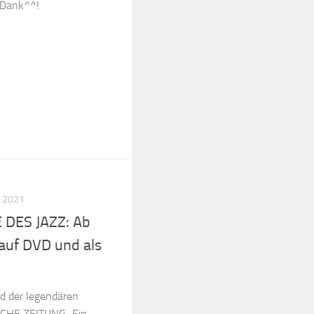
n Dank^^!
 2021
 DES JAZZ: Ab
auf DVD und als
ld der legendären
SCHE ZEITUNG „Ein