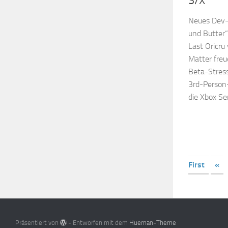
S/X
Neues Dev-T
und Butter“
Last Oricru
Matter freu
Beta-Stres
3rd-Person-
die Xbox Seri
First
«
Präsentiert von
- Entworfen mit dem
Hueman-Theme