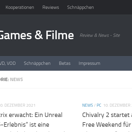
Kooperationen
Reviews
Schnäppchen
oGames & Filme
Review & News - Site
DVD, VOD
Schnäppchen
Betas
Impressum
RIE:
NEWS
10. DEZEMBER 2021
NEWS
/
PC
10. DEZEMBER 
rix erwacht: Ein Unreal
Chivalry 2 startet 
-Erlebnis“ ist eine
Free Weekend für