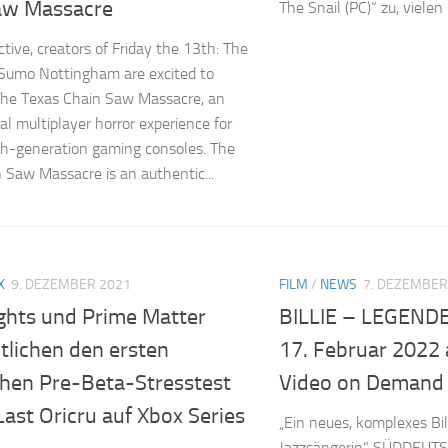
aw Massacre
The Snail (PC)“ zu, viele
ctive, creators of Friday the 13th: The
Sumo Nottingham are excited to
he Texas Chain Saw Massacre, an
l multiplayer horror experience for
th-generation gaming consoles. The
 Saw Massacre is an authentic...
X
9. DEZEMBER 2021
FILM
/
NEWS
7. DEZEMBER
ghts und Prime Matter
BILLIE – LEGENDE
tlichen den ersten
17. Februar 2022 
chen Pre-Beta-Stresstest
Video on Demand
Last Oricru auf Xbox Series
„Ein neues, komplexes Bi
Jazzsängerin“ SÜDDEUT