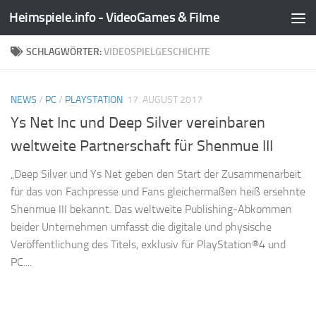
Heimspiele.info - VideoGames & Filme
Zum Inhalt springen
SCHLAGWÖRTER:
VIDEOSPIELGESCHICHTE
NEWS
/
PC
/
PLAYSTATION
17. AUGUST 2017
Ys Net Inc und Deep Silver vereinbaren
weltweite Partnerschaft für Shenmue III
„Deep Silver und Ys Net geben den Start der Zusammenarbeit
für das von Fachpresse und Fans gleichermaßen heiß ersehnte
Shenmue III bekannt. Das weltweite Publishing-Abkommen
beider Unternehmen umfasst die digitale und physische
Veröffentlichung des Titels, exklusiv für PlayStation®4 und
PC....