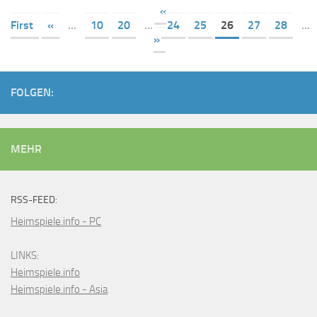
«
First
«
...
10
20
...
24
25
26
27
28
...
»
FOLGEN:
MEHR
RSS-FEED:
Heimspiele.info - PC
LINKS:
Heimspiele.info
Heimspiele.info - Asia