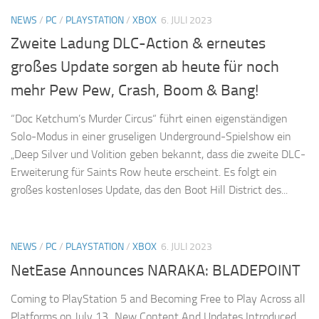
NEWS
/
PC
/
PLAYSTATION
/
XBOX
6. JULI 2023
Zweite Ladung DLC-Action & erneutes
großes Update sorgen ab heute für noch
mehr Pew Pew, Crash, Boom & Bang!
“Doc Ketchum’s Murder Circus“ führt einen eigenständigen
Solo-Modus in einer gruseligen Underground-Spielshow ein
„Deep Silver und Volition geben bekannt, dass die zweite DLC-
Erweiterung für Saints Row heute erscheint. Es folgt ein
großes kostenloses Update, das den Boot Hill District des...
NEWS
/
PC
/
PLAYSTATION
/
XBOX
6. JULI 2023
NetEase Announces NARAKA: BLADEPOINT
Coming to PlayStation 5 and Becoming Free to Play Across all
Platforms on July 13 „New Content And Updates Introduced