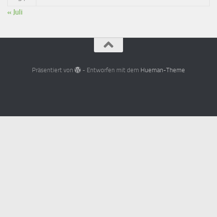
« Juli
Präsentiert von
- Entworfen mit dem
Hueman-Theme