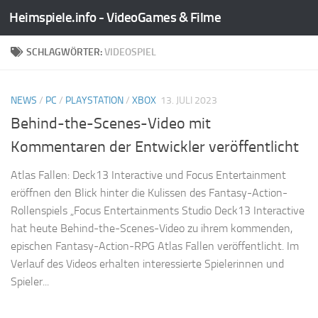
Heimspiele.info - VideoGames & Filme
Zum Inhalt springen
SCHLAGWÖRTER:
VIDEOSPIEL
NEWS
/
PC
/
PLAYSTATION
/
XBOX
13. JULI 2023
Behind-the-Scenes-Video mit
Kommentaren der Entwickler veröffentlicht
Atlas Fallen: Deck13 Interactive und Focus Entertainment
eröffnen den Blick hinter die Kulissen des Fantasy-Action-
Rollenspiels „Focus Entertainments Studio Deck13 Interactive
hat heute Behind-the-Scenes-Video zu ihrem kommenden,
epischen Fantasy-Action-RPG Atlas Fallen veröffentlicht. Im
Verlauf des Videos erhalten interessierte Spielerinnen und
Spieler...