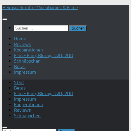
Zum
Heimspiele.info - VideoGames & Filme
Inhalt
springen
Suchen
nach:
Home
Reviews
Kooperationen
Filme: Kino, Bluray, DVD, VOD
Schnäppchen
Betas
Impressum
Start
Betas
Filme: Kino, Bluray, DVD, VOD
Impressum
Kooperationen
Reviews
Schnäppchen