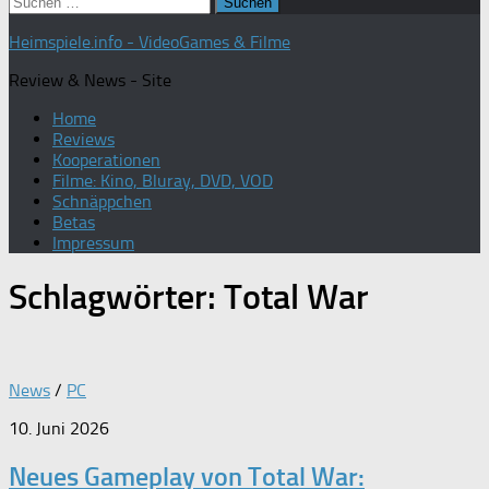
Suchen
nach:
Heimspiele.info - VideoGames & Filme
Review & News - Site
Home
Reviews
Kooperationen
Filme: Kino, Bluray, DVD, VOD
Schnäppchen
Betas
Impressum
Schlagwörter:
Total War
News
/
PC
10. Juni 2026
Neues Gameplay von Total War: