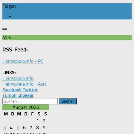
Folgen:
Mehr
RSS-Feed:
Heimspiele.info - PC
LINKS:
Heimspiele.info
Heimspiele.info - Asia
Facebook
Twitter
Tumblr
Blogger
Suchen
nach:
August 2026
M
D
M
D
F
S
S
1
2
3
4
5
6
7
8
9