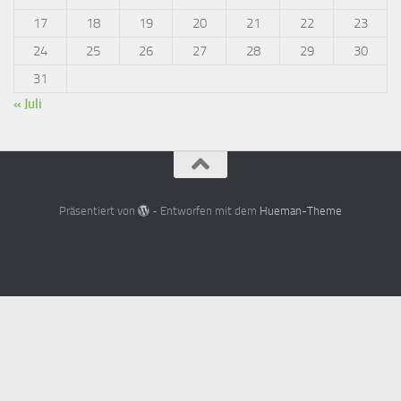
17
18
19
20
21
22
23
24
25
26
27
28
29
30
31
« Juli
Präsentiert von
- Entworfen mit dem
Hueman-Theme