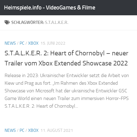
Heimspiele.info - VideoGames & Filme
Zum Inhalt springen
SCHLAGWÖRTER:
S.T.A.L.K.E.R.
NEWS
/
PC
/
XBOX
15. JUNI 2022
S.T.A.L.K.E.R. 2: Heart of Chornobyl – neuer
Trailer vom Xbox Extended Showcase 2022
Release in 2023: Ukrainischer Entwickler setzt die Arbeit von
Kiew und Prag aus fort. „Im Rahmen des Xbox Extended
Showcase von Microsoft hat der ukrainische Entwickler GSC
Game World einen neuen Trailer zum immersiven Horror-FPS
S.T.A.L.K.E.R. 2: Heart of Chornobyl...
NEWS
/
PC
/
XBOX
11. AUGUST 2021