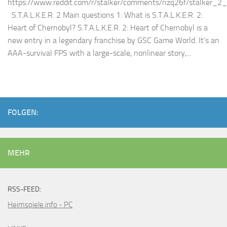
https://www.reddit.com/r/stalker/comments/nzq26f/stalker_2
S.T.A.L.K.E.R. 2 Main questions 1: What is S.T.A.L.K.E.R. 2:
Heart of Chernobyl? S.T.A.L.K.E.R. 2: Heart of Chernobyl is a
new entry in a legendary franchise by GSC Game World. It’s an
AAA-survival FPS with a large-scale, nonlinear story,...
FOLGEN:
MEHR
RSS-FEED:
Heimspiele.info - PC