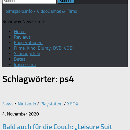
Suchen
nach:
Heimspiele.info - VideoGames & Filme
Review & News - Site
Home
Reviews
Kooperationen
Filme: Kino, Bluray, DVD, VOD
Schnäppchen
Betas
Impressum
Schlagwörter:
ps4
News
/
Nintendo
/
Playstation
/
XBOX
4. November 2020
Bald auch für die Couch: „Leisure Suit