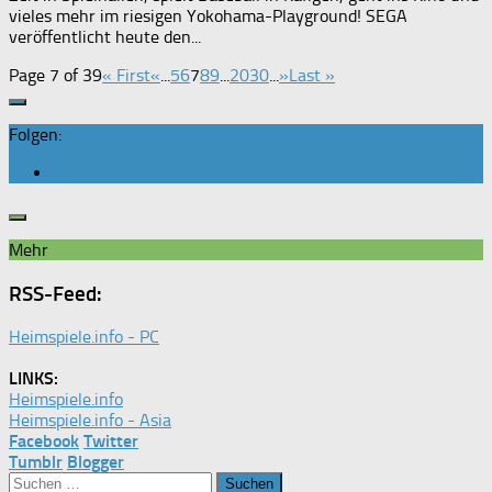
vieles mehr im riesigen Yokohama-Playground! SEGA
veröffentlicht heute den...
Page 7 of 39
« First
«
...
5
6
7
8
9
...
20
30
...
»
Last »
Folgen:
Mehr
RSS-Feed:
Heimspiele.info - PC
LINKS:
Heimspiele.info
Heimspiele.info - Asia
Facebook
Twitter
Tumblr
Blogger
Suchen