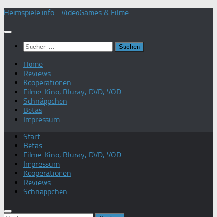
Zum
Heimspiele.info - VideoGames & Filme
Inhalt
springen
Suchen
nach:
Home
Reviews
Kooperationen
Filme: Kino, Bluray, DVD, VOD
Schnäppchen
Betas
Impressum
Start
Betas
Filme: Kino, Bluray, DVD, VOD
Impressum
Kooperationen
Reviews
Schnäppchen