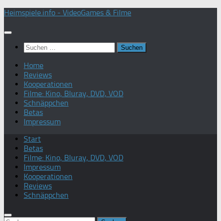
Zum
Heimspiele.info - VideoGames & Filme
Inhalt
springen
Suchen
nach:
Home
Reviews
Kooperationen
Filme: Kino, Bluray, DVD, VOD
Schnäppchen
Betas
Impressum
Start
Betas
Filme: Kino, Bluray, DVD, VOD
Impressum
Kooperationen
Reviews
Schnäppchen