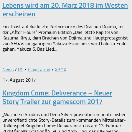
Lebens wird am 20. März 2018 im Westen
erscheinen
Ein Toast auf die letzte Performance des Drachen Dojima, mit
der „After Hours“ Premium Edition „Das letzte Kapitel von
Kazuma Kiryu, dem Drachen von Dojima und Hauptprotagonist
von SEGAs langjährigem Yakuza-Franchise, wird bald zu Ende
gehen. Yakuza 6: Das Lied...
News
/
PC
/
Playstation
/
XBOX
17. August 2017
Kingdom Come: Deliverance – Neuer
Story Trailer zur gamescom 2017
„Warhorse Studios und Deep Silver präsentieren heute bisher
unveröffentlichte Story-Details zum kommenden Mittelalter-
Rollenspiel Kingdom Come: Deliverance, das am 13. Februar
2018 für PlayStation®4, PC und Xbox One, das All-in-One