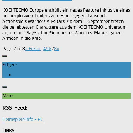
KOEI TECMO Europe enthüllt ein neues Feature inklusive eines
hochexplosiven Trailers zum Einer-gegen-Tausend-
Actionspiels Warriors All-Stars. Ab dem 1. September treten
die beliebtesten Charaktere aus dem KOEI TECMO Universum
an, um auf PlayStation®4 in bester Warriors-Manier ganze
Armeen in die Knie...
Page 7 of 8
« First
«
...
4
5
6
7
8
»
Folgen:
Mehr
RSS-Feed:
Heimspiele.info - PC
LINKS: