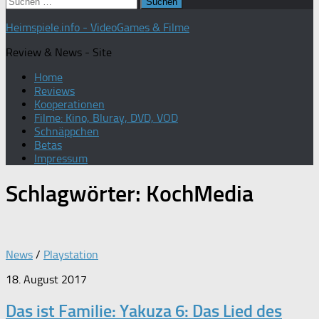
Suchen
nach:
Heimspiele.info - VideoGames & Filme
Review & News - Site
Home
Reviews
Kooperationen
Filme: Kino, Bluray, DVD, VOD
Schnäppchen
Betas
Impressum
Schlagwörter:
KochMedia
News
/
Playstation
18. August 2017
Das ist Familie: Yakuza 6: Das Lied des