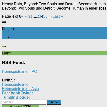
Heavy Rain, Beyond: Two Souls und Detroit: Become Human ab 
Beyond: Two Souls und Detroit: Become Human in einer spezie
Page 4 of 8
« First
«
...
2
3
4
5
6
...
»
Last »
Folgen:
Mehr
RSS-Feed:
Heimspiele.info - PC
LINKS:
Heimspiele.info
Heimspiele.info - Asia
Facebook
Twitter
Tumblr
Blogger
Suchen
nach:
August 2026