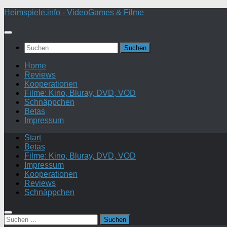
Zum
Heimspiele.info - VideoGames & Filme
Inhalt
springen
Suchen
nach:
Home
Reviews
Kooperationen
Filme: Kino, Bluray, DVD, VOD
Schnäppchen
Betas
Impressum
Start
Betas
Filme: Kino, Bluray, DVD, VOD
Impressum
Kooperationen
Reviews
Schnäppchen
Suchen