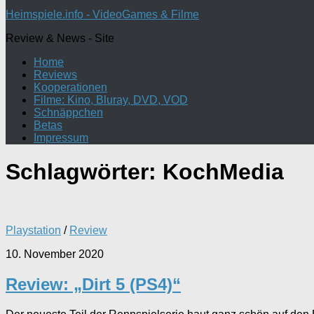
nach:
Heimspiele.info - VideoGames & Filme
Review & News - Site
Home
Reviews
Kooperationen
Filme: Kino, Bluray, DVD, VOD
Schnäppchen
Betas
Impressum
Schlagwörter:
KochMedia
Playstation
/
Review
10. November 2020
Review: „Dirt 5 (PS4)“