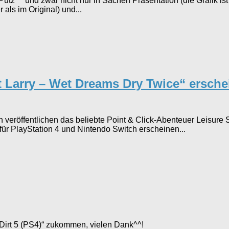
utz^^ und zwar nicht nur in Sachen Präsentation (die Grafik ist
ls im Original) und...
t Larry – Wet Dreams Dry Twice“ ersche
eröffentlichen das beliebte Point & Click-Abenteuer Leisure S
ür PlayStation 4 und Nintendo Switch erscheinen...
Dirt 5 (PS4)“ zukommen, vielen Dank^^!