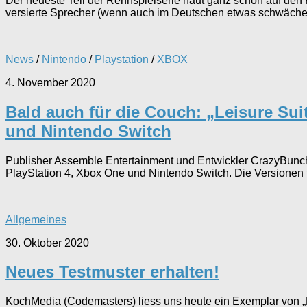
Der neueste Teil der Rennspielserie haut ganz schön auf den P
versierte Sprecher (wenn auch im Deutschen etwas schwächer a
News
/
Nintendo
/
Playstation
/
XBOX
4. November 2020
Bald auch für die Couch: „Leisure Sui
und Nintendo Switch
Publisher Assemble Entertainment und Entwickler CrazyBunch v
PlayStation 4, Xbox One und Nintendo Switch. Die Versionen f
Allgemeines
30. Oktober 2020
Neues Testmuster erhalten!
KochMedia (Codemasters) liess uns heute ein Exemplar von „