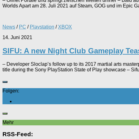
– Öffnet Portale und springt zwischen Welten umher – Bald auc
Worlds Apart am 28. Juli 2021 auf Steam, GOG und im Epic Ga
News
/
PC
/
Playstation
/
XBOX
14. Juni 2021
SIFU: A new Night Club Gameplay Tea
– Developer Sloclap’s follow up to its 2017 martial arts mast
title during the Sony PlayStation State of Play showcase – Sifu
Folgen:
Mehr
RSS-Feed: