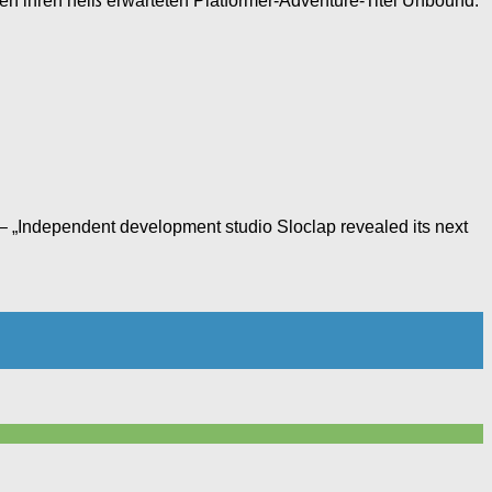
hen ihren heiß erwarteten Platformer-Adventure-Titel Unbound:
 – „Independent development studio Sloclap revealed its next