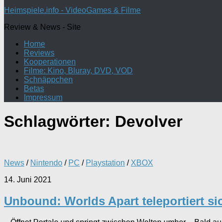
nach:
Heimspiele.info - VideoGames & Filme
Review & News - Site
Home
Reviews
Kooperationen
Filme: Kino, Bluray, DVD, VOD
Schnäppchen
Betas
Impressum
Schlagwörter:
Devolver
News
/
Nintendo
/
PC
/
Playstation
/
XBOX
14. Juni 2021
Unbound: Worlds Apart teleportiert s