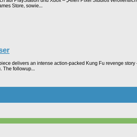
h auf PlayStation und Xbox – „Alien Pixel Studios veröffentlic
mes Store, sowie...
ser
erpiece delivers an intense action-packed Kung Fu revenge story
. The followup...