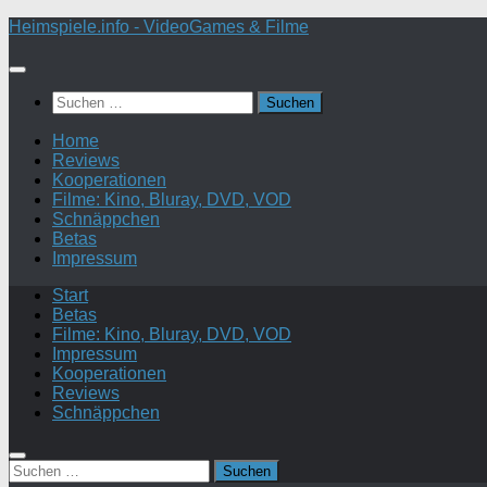
Zum
Heimspiele.info - VideoGames & Filme
Inhalt
springen
Suchen
nach:
Home
Reviews
Kooperationen
Filme: Kino, Bluray, DVD, VOD
Schnäppchen
Betas
Impressum
Start
Betas
Filme: Kino, Bluray, DVD, VOD
Impressum
Kooperationen
Reviews
Schnäppchen
Suchen