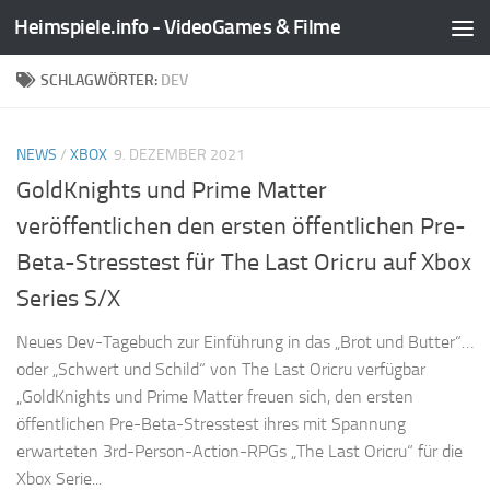
Heimspiele.info - VideoGames & Filme
Zum Inhalt springen
SCHLAGWÖRTER:
DEV
NEWS
/
XBOX
9. DEZEMBER 2021
GoldKnights und Prime Matter
veröffentlichen den ersten öffentlichen Pre-
Beta-Stresstest für The Last Oricru auf Xbox
Series S/X
Neues Dev-Tagebuch zur Einführung in das „Brot und Butter“…
oder „Schwert und Schild“ von The Last Oricru verfügbar
„GoldKnights und Prime Matter freuen sich, den ersten
öffentlichen Pre-Beta-Stresstest ihres mit Spannung
erwarteten 3rd-Person-Action-RPGs „The Last Oricru“ für die
Xbox Serie...