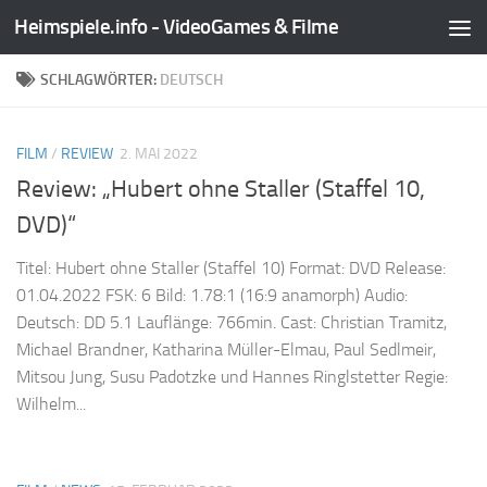
Heimspiele.info - VideoGames & Filme
Zum Inhalt springen
SCHLAGWÖRTER:
DEUTSCH
FILM
/
REVIEW
2. MAI 2022
Review: „Hubert ohne Staller (Staffel 10,
DVD)“
Titel: Hubert ohne Staller (Staffel 10) Format: DVD Release:
01.04.2022 FSK: 6 Bild: 1.78:1 (16:9 anamorph) Audio:
Deutsch: DD 5.1 Lauflänge: 766min. Cast: Christian Tramitz,
Michael Brandner, Katharina Müller-Elmau, Paul Sedlmeir,
Mitsou Jung, Susu Padotzke und Hannes Ringlstetter Regie:
Wilhelm...