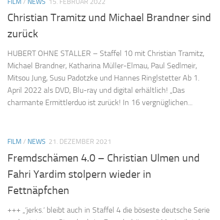
FILM
/
NEWS
15. FEBRUAR 2022
Christian Tramitz und Michael Brandner sind
zurück
HUBERT OHNE STALLER – Staffel 10 mit Christian Tramitz,
Michael Brandner, Katharina Müller-Elmau, Paul Sedlmeir,
Mitsou Jung, Susu Padotzke und Hannes Ringlstetter Ab 1.
April 2022 als DVD, Blu-ray und digital erhältlich! „Das
charmante Ermittlerduo ist zurück! In 16 vergnüglichen...
FILM
/
NEWS
21. DEZEMBER 2021
Fremdschämen 4.0 – Christian Ulmen und
Fahri Yardim stolpern wieder in
Fettnäpfchen
+++ „‘jerks.‘ bleibt auch in Staffel 4 die böseste deutsche Serie