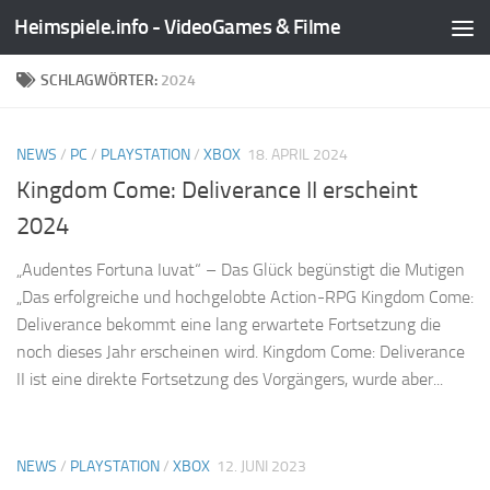
Heimspiele.info - VideoGames & Filme
Zum Inhalt springen
SCHLAGWÖRTER:
2024
NEWS
/
PC
/
PLAYSTATION
/
XBOX
18. APRIL 2024
Kingdom Come: Deliverance II erscheint
2024
„Audentes Fortuna Iuvat“ – Das Glück begünstigt die Mutigen
„Das erfolgreiche und hochgelobte Action-RPG Kingdom Come:
Deliverance bekommt eine lang erwartete Fortsetzung die
noch dieses Jahr erscheinen wird. Kingdom Come: Deliverance
II ist eine direkte Fortsetzung des Vorgängers, wurde aber...
NEWS
/
PLAYSTATION
/
XBOX
12. JUNI 2023