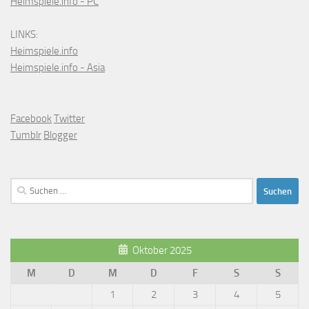
Heimspiele.info - PC
LINKS:
Heimspiele.info
Heimspiele.info - Asia
Facebook
Twitter
Tumblr
Blogger
Suchen
nach:
Oktober 2025
M
D
M
D
F
S
S
1
2
3
4
5