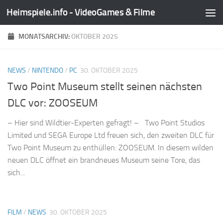
Heimspiele.info - VideoGames & Filme
Zum Inhalt springen
MONATSARCHIV:
OKTOBER 2025
NEWS
/
NINTENDO
/
PC
30. OKTOBER 2025
Two Point Museum stellt seinen nächsten
DLC vor: ZOOSEUM
– Hier sind Wildtier-Experten gefragt! – Two Point Studios
Limited und SEGA Europe Ltd freuen sich, den zweiten DLC für
Two Point Museum zu enthüllen: ZOOSEUM. In diesem wilden
neuen DLC öffnet ein brandneues Museum seine Tore, das
sich...
FILM
/
NEWS
30. OKTOBER 2025